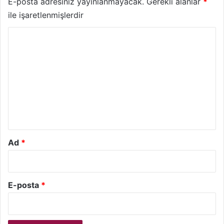
E-posta adresiniz yayınlanmayacak.
Gerekli alanlar
*
ile işaretlenmişlerdir
Y
o
r
u
m
*
Ad
*
E-posta
*