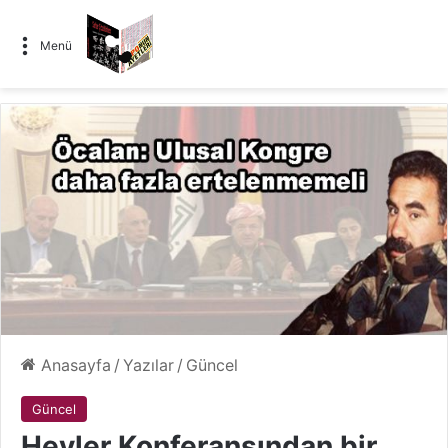
Menü
Anasayfa
/
Yazılar
/
Güncel
Güncel
Hevler Konferansından bir