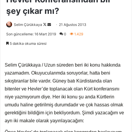
şey çıkar mı?
Selim Çürükkaya
F
B
21 Ağustos 2013
o
i
Son güncelleme: 16 Mart 2019
0
1.429
l
r
5 dakika okuma süresi
l
e
o
-
w
p
Selim Çürükkaya / Uzun süreden beri iki konu hakkında
o
o
yazamadım. Okuyucularımda soruyorlar, hatta beni
n
s
sıkıştıranlar bile vardır. Güney batı Kürdistanda olan
X
t
a
bitenler ve Hevler’de toplanacak olan Kürt konferansını
g
niye yazmıyorum diye. Her iki konu şu anda Kürtlerin
ö
umudu haline getirilmiş durumdadır ve çok hassas olmak
n
gerektiğini bildiğim için bekliyordum. Şimdi yazacağım ve
d
ayrı iki makale olarak yayınlayacağım:
e
r