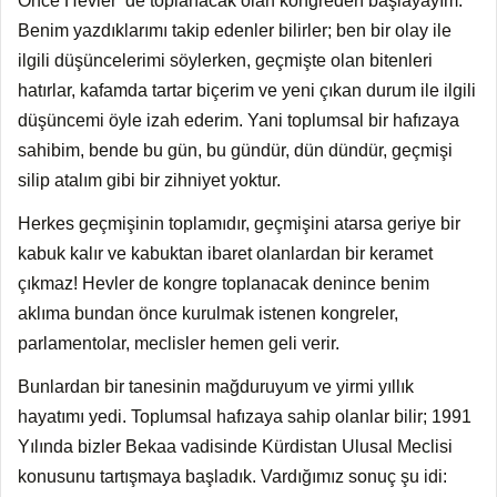
Önce Hevler’ de toplanacak olan kongreden başlayayım.
m
Benim yazdıklarımı takip edenler bilirler; ben bir olay ile
e
ilgili düşüncelerimi söylerken, geçmişte olan bitenleri
k
hatırlar, kafamda tartar biçerim ve yeni çıkan durum ile ilgili
düşüncemi öyle izah ederim. Yani toplumsal bir hafızaya
sahibim, bende bu gün, bu gündür, dün dündür, geçmişi
silip atalım gibi bir zihniyet yoktur.
Herkes geçmişinin toplamıdır, geçmişini atarsa geriye bir
kabuk kalır ve kabuktan ibaret olanlardan bir keramet
çıkmaz! Hevler de kongre toplanacak denince benim
aklıma bundan önce kurulmak istenen kongreler,
parlamentolar, meclisler hemen geli verir.
Bunlardan bir tanesinin mağduruyum ve yirmi yıllık
hayatımı yedi. Toplumsal hafızaya sahip olanlar bilir; 1991
Yılında bizler Bekaa vadisinde Kürdistan Ulusal Meclisi
konusunu tartışmaya başladık. Vardığımız sonuç şu idi: