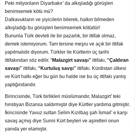
Peki milyonların Diyarbakır’ da alkışladığı görüşleri
benimsemek kötü mü?
Dalkavukların ve yiyicilerin bilerek, halkın bilmeden
alkışladığı bu görüşleri benimsemek kötüdür!
Bununla Türk devleti ile bir pazarlık, bir ittifak olmaz,
demek istemiyorum. Tam tersine meşru ve açık bir ittifak
yapılmalıdır diyorum. Türkler ile Kürtlerin üç tarihi
ittifakından söz edilir. “
Malazgirt savaşı”
ittifakı,
“Çaldıran
savaşı”
ittifakı,
“Kurtuluş savşı”
ittifakı. Kürdistan ülkesi
ve Kürt halkı eğer bu gün bu halde ise bu üç ittifakı yanlış
yaptığındandır.
Birincisinde, Türk birlikleri müslümandır, Malazgirt’ teki
hırıstıyan Bizansa saldırmıştır diye Kürtler yardıma gitmiştir.
İkincisinde Yavuz sultan Selim Kızılbaş şah İsmail’ e karşı
savaş açmış diye Sunni Kürt beyleri ve aşiretleri onun
yanıda yer elamıştır.