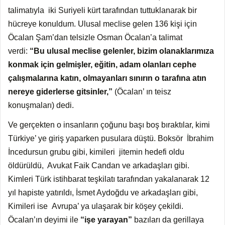
talimatıyla iki Suriyeli kürt tarafından tuttuklanarak bir
hücreye konuldum. Ulusal meclise gelen 136 kişi için
Öcalan Şam’dan telsizle Osman Öcalan’a talimat
verdi:
“Bu ulusal meclise gelenler, bizim olanaklarımıza
konmak için gelmişler, eğitin, adam olanları cephe
çalışmalarına katın, olmayanları sınırın o tarafına atın
nereye giderlerse gitsinler,”
(Öcalan’ ın teisz
konuşmaları) dedi.
Ve gerçekten o insanların çoğunu başı boş bıraktılar, kimi
Türkiye’ ye giriş yaparken pusulara düştü. Boksör İbrahim
İncedursun grubu gibi, kimileri jitemin hedefi oldu
öldürüldü, Avukat Faik Candan ve arkadaşları gibi.
Kimleri Türk istihbarat teşkilatı tarafından yakalanarak 12
yıl hapiste yatırıldı, İsmet Aydoğdu ve arkadaşları gibi,
Kimileri ise Avrupa’ ya ulaşarak bir köşey çekildi.
Öcalan’ın deyimi ile
“işe yarayan”
bazıları da gerillaya