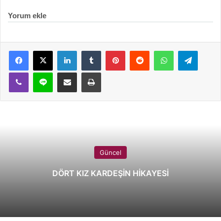
Yorum ekle
LinkedIn
Tumblr
Pinterest
Reddit
WhatsApp
Telegram
Viber
Line
E-Posta ile paylaş
Yazdır
Güncel
DÖRT KIZ KARDEŞİN HİKAYESİ