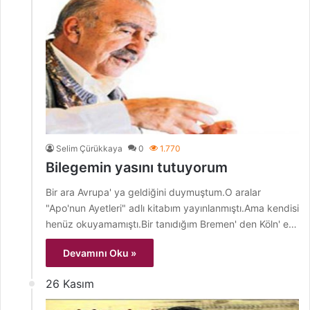
Selim Çürükkaya
0
1.770
Bilegemin yasını tutuyorum
Bir ara Avrupa' ya geldiğini duymuştum.O aralar
"Apo'nun Ayetleri" adlı kitabım yayınlanmıştı.Ama kendisi
henüz okuyamamıştı.Bir tanıdığım Bremen' den Köln' e…
Devamını Oku »
26 Kasım