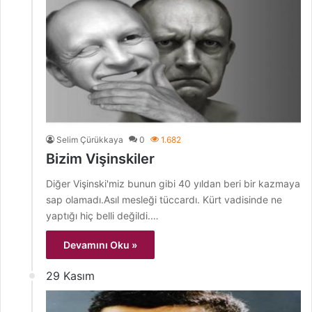
Selim Çürükkaya
0
1.682
Bizim Vişinskiler
Diğer Vişinski'miz bunun gibi 40 yıldan beri bir kazmaya
sap olamadı.Asıl mesleği tüccardı. Kürt vadisinde ne
yaptığı hiç belli değildi.…
Devamını Oku »
29 Kasım