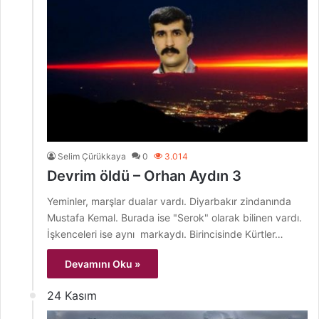
Selim Çürükkaya
0
3.014
Devrim öldü – Orhan Aydın 3
Yeminler, marşlar dualar vardı. Diyarbakır zindanında
Mustafa Kemal. Burada ise "Serok" olarak bilinen vardı.
İşkenceleri ise aynı markaydı. Birincisinde Kürtler…
Devamını Oku »
24 Kasım