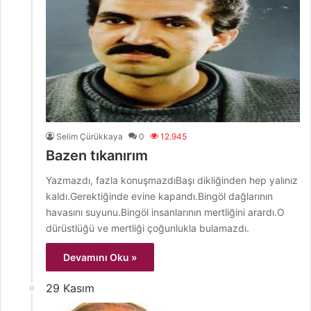
Selim Çürükkaya
0
12.945
Bazen tıkanırım
Yazmazdı, fazla konuşmazdıBaşı dikliğinden hep yalınız
kaldı.Gerektiğinde evine kapandı.Bingöl dağlarının
havasını suyunu.Bingöl insanlarının mertliğini arardı.O
dürüstlüğü ve mertliği çoğunlukla bulamazdı.
Devamını Oku »
29 Kasım