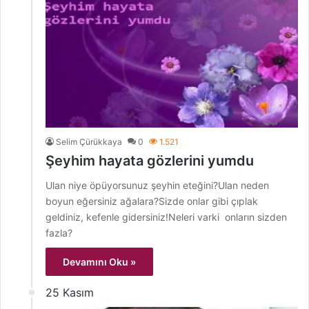
Selim Çürükkaya
0
1.521
Şeyhim hayata gözlerini yumdu
Ulan niye öpüyorsunuz şeyhin eteğini?Ulan neden
boyun eğersiniz ağalara?Sizde onlar gibi çıplak
geldiniz, kefenle gidersiniz!Neleri varki onların sizden
fazla?
Devamını Oku »
25 Kasım