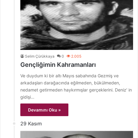
Selim Çürükkaya
0
2.005
Gençliğimin Kahramanları
Ve duydum ki bir altı Mayıs sabahında Gezmiş ve
arkadaşları darağacında eğilmeden, bükülmeden,
nedamet getirmeden haykırmışlar gerçeklerini. Deniz' in
gidişi…
Devamını Oku »
29 Kasım