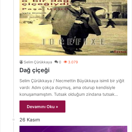
Selim Çürükkaya
0
3.079
Dağ çiçeği
Selim Çürükkaya / Necmettin Büyükkaya isimli bir yiğit
vardı: Adını çokça duymuş, ama oturup kendisiyle
konuşamamıştım. Tutsak olduğum zindana tutsak…
Devamını Oku »
26 Kasım