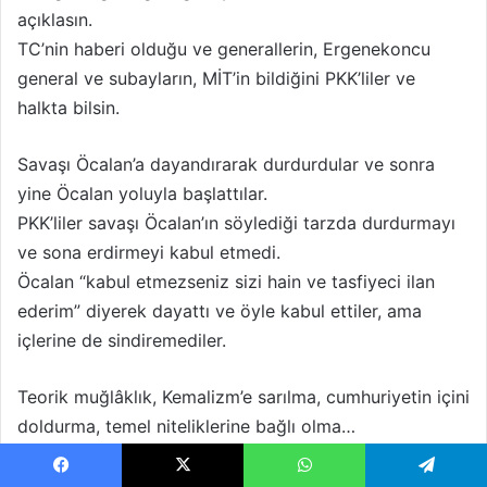
açıklasın.
TC’nin haberi olduğu ve generallerin, Ergenekoncu
general ve subayların, MİT’in bildiğini PKK’liler ve
halkta bilsin.
Savaşı Öcalan’a dayandırarak durdurdular ve sonra
yine Öcalan yoluyla başlattılar.
PKK’liler savaşı Öcalan’ın söylediği tarzda durdurmayı
ve sona erdirmeyi kabul etmedi.
Öcalan “kabul etmezseniz sizi hain ve tasfiyeci ilan
ederim” diyerek dayattı ve öyle kabul ettiler, ama
içlerine de sindiremediler.
Teorik muğlâklık, Kemalizm’e sarılma, cumhuriyetin içini
doldurma, temel niteliklerine bağlı olma…
Kürt isyanları ve direnişlerini tukaka etme, Kürtler için
hiçbir statü istememe, amacın ve hedefin kaybolması