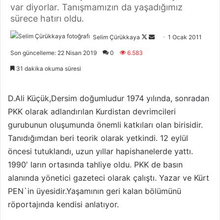
var diyorlar. Tanışmamızın da yaşadığımız
sürece hatırı oldu.
Selim Çürükkaya
F
B
1 Ocak 2011
o
i
Son güncelleme: 22 Nisan 2019
0
6.583
l
r
31 dakika okuma süresi
l
e
o
-
w
p
D.Ali Küçük,Dersim doğumludur 1974 yılında, sonradan
o
o
PKK olarak adlandırılan Kurdistan devrimcileri
n
s
gurubunun oluşumunda önemli katkıları olan birisidir.
X
t
Tanıdığımdan beri teorik olarak yetkindi. 12 eylül
a
öncesi tutuklandı, uzun yıllar hapishanelerde yattı.
g
1990′ ların ortasında tahliye oldu. PKK de basın
ö
alanında yönetici gazeteci olarak çalıştı. Yazar ve Kürt
n
PEN`in üyesidir.Yaşamının geri kalan bölümünü
d
e
röportajında kendisi anlatıyor.
r