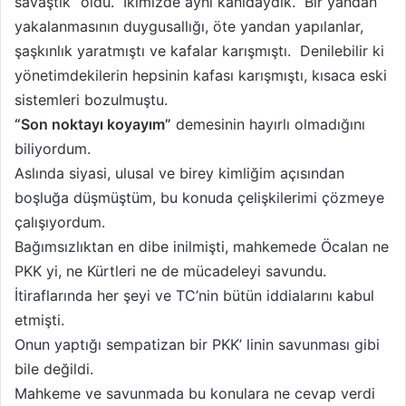
savaştık” oldu. İkimizde aynı kanıdaydık. Bir yandan
yakalanmasının duygusallığı, öte yandan yapılanlar,
şaşkınlık yaratmıştı ve kafalar karışmıştı. Denilebilir ki
yönetimdekilerin hepsinin kafası karışmıştı, kısaca eski
sistemleri bozulmuştu.
“Son noktayı koyayım”
demesinin hayırlı olmadığını
biliyordum.
Aslında siyasi, ulusal ve birey kimliğim açısından
boşluğa düşmüştüm, bu konuda çelişkilerimi çözmeye
çalışıyordum.
Bağımsızlıktan en dibe inilmişti, mahkemede Öcalan ne
PKK yi, ne Kürtleri ne de mücadeleyi savundu.
İtiraflarında her şeyi ve TC’nin bütün iddialarını kabul
etmişti.
Onun yaptığı sempatizan bir PKK’ linin savunması gibi
bile değildi.
Mahkeme ve savunmada bu konulara ne cevap verdi