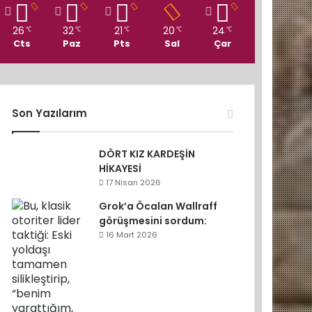
26
32
21
20
24
℃
℃
℃
℃
℃
Cts
Paz
Pts
Sal
Çar
Son Yazılarım
DÖRT KIZ KARDEŞİN
HİKAYESİ
17 Nisan 2026
Grok’a Öcalan Wallraff
görüşmesini sordum:
16 Mart 2026