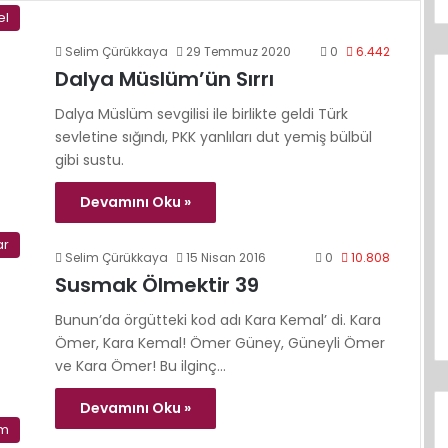
el
Selim Çürükkaya
29 Temmuz 2020
0
6.442
Dalya Müslüm’ün Sırrı
Dalya Müslüm sevgilisi ile birlikte geldi Türk
sevletine sığındı, PKK yanlıları dut yemiş bülbül
gibi sustu.
Devamını Oku »
ar
Selim Çürükkaya
15 Nisan 2016
0
10.808
Susmak Ölmektir 39
Bunun’da örgütteki kod adı Kara Kemal’ di. Kara
Ömer, Kara Kemal! Ömer Güney, Güneyli Ömer
ve Kara Ömer! Bu ilginç…
Devamını Oku »
im