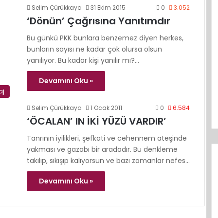
Selim Çürükkaya
31 Ekim 2015
0
3.052
‘Dönün’ Çağrısına Yanıtımdır
Bu günkü PKK bunlara benzemez diyen herkes,
bunların sayısı ne kadar çok olursa olsun
yanılıyor. Bu kadar kişi yanılır mı?…
Devamını Oku »
aj
Selim Çürükkaya
1 Ocak 2011
0
6.584
‘ÖCALAN’ IN İKİ YÜZÜ VARDIR’
Tanrının iyilikleri, şefkati ve cehennem ateşinde
yakması ve gazabı bir aradadır. Bu denkleme
takılıp, sıkışıp kalıyorsun ve bazı zamanlar nefes…
Devamını Oku »