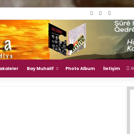
Giriş Yap
Rastgele Mak
Kenar Bö
akaleler
Bay Muhalif
Photo Album
İletişim
Gi