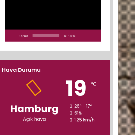
00:00
01:04:01
Hava Durumu
19
℃
Hamburg
26º - 17º
61%
Açık hava
1.25 km/h