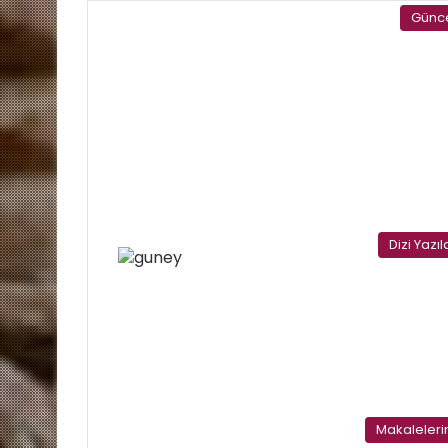
Günc
Dizi Yazıl
Makaleler