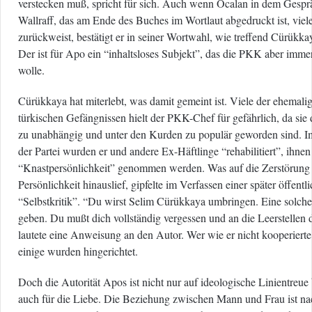
verstecken muß, spricht für sich. Auch wenn Öcalan in dem Gespr
Wallraff, das am Ende des Buches im Wortlaut abgedruckt ist, vie
zurückweist, bestätigt er in seiner Wortwahl, wie treffend Cürükkaya
Der ist für Apo ein “inhaltsloses Subjekt”, das die PKK aber imm
wolle.
Cürükkaya hat miterlebt, was damit gemeint ist. Viele der ehemalig
türkischen Gefängnissen hielt der PKK-Chef für gefährlich, da sie d
zu unabhängig und unter den Kurden zu populär geworden sind. I
der Partei wurden er und andere Ex-Häftlinge “rehabilitiert”, ihnen 
“Knastpersönlichkeit” genommen werden. Was auf die Zerstörung 
Persönlichkeit hinauslief, gipfelte im Verfassen einer später öffentl
“Selbstkritik”. “Du wirst Selim Cürükkaya umbringen. Eine solche
geben. Du mußt dich vollständig vergessen und an die Leerstellen 
lautete eine Anweisung an den Autor. Wer wie er nicht kooperierte
einige wurden hingerichtet.
Doch die Autorität Apos ist nicht nur auf ideologische Linientreue b
auch für die Liebe. Die Beziehung zwischen Mann und Frau ist na