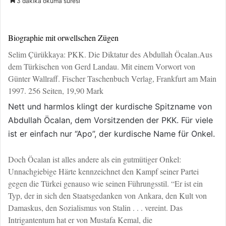
3 dakika okuma süresi
l
e
o
-
w
p
Biographie mit orwellschen Zügen
o
o
Selim Çürükkaya: PKK. Die Diktatur des Abdullah Öcalan.Aus
n
s
dem Türkischen von Gerd Landau. Mit einem Vorwort von
X
t
Günter Wallraff. Fischer Taschenbuch Verlag, Frankfurt am Main
a
1997. 256 Seiten, 19,90 Mark
g
ö
Nett und harmlos klingt der kurdische Spitzname von
n
Abdullah Öcalan, dem Vorsitzenden der PKK. Für viele
d
ist er einfach nur “Apo”, der kurdische Name für Onkel.
e
r
Doch Öcalan ist alles andere als ein gutmütiger Onkel:
m
Unnachgiebige Härte kennzeichnet den Kampf seiner Partei
e
gegen die Türkei genauso wie seinen Führungsstil. “Er ist ein
k
Typ, der in sich den Staatsgedanken von Ankara, den Kult von
Damaskus, den Sozialismus von Stalin . . . vereint. Das
Intrigantentum hat er von Mustafa Kemal, die