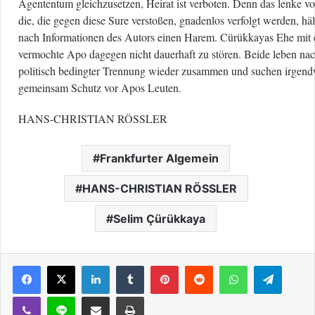
Agententum gleichzusetzen, Heirat ist verboten. Denn das lenke
die, die gegen diese Sure verstoßen, gnadenlos verfolgt werden, hä
nach Informationen des Autors einen Harem. Cürükkayas Ehe mit 
vermochte Apo dagegen nicht dauerhaft zu stören. Beide leben na
politisch bedingter Trennung wieder zusammen und suchen irgen
gemeinsam Schutz vor Apos Leuten.
HANS-CHRISTIAN RÖSSLER
Frankfurter Algemein
HANS-CHRISTIAN RÖSSLER
Selim Çürükkaya
LinkedIn
Tumblr
Pinterest
Reddit
WhatsApp
Telegram
Viber
Line
E-Posta ile paylaş
Yazdır