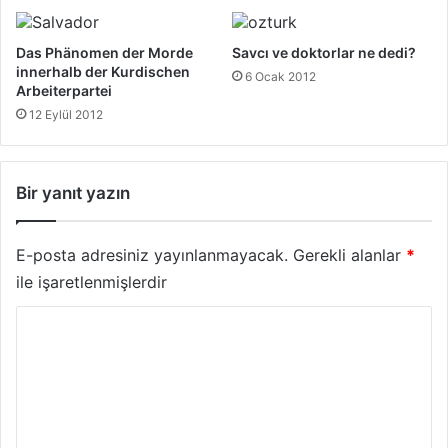
Das Phänomen der Morde
Savcı ve doktorlar ne dedi?
innerhalb der Kurdischen
6 Ocak 2012
Arbeiterpartei
12 Eylül 2012
Bir yanıt yazın
E-posta adresiniz yayınlanmayacak.
Gerekli alanlar
*
ile işaretlenmişlerdir
Y
o
r
u
m