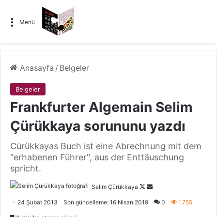
Menü
Anasayfa
/
Belgeler
Belgeler
Frankfurter Algemain Selim
Çürükkaya sorununu yazdı
Cürükkayas Buch ist eine Abrechnung mit dem
"erhabenen Führer", aus der Enttäuschung
spricht.
Selim Çürükkaya
F
B
o
i
24 Şubat 2013
Son güncelleme: 16 Nisan 2019
0
1.755
l
r