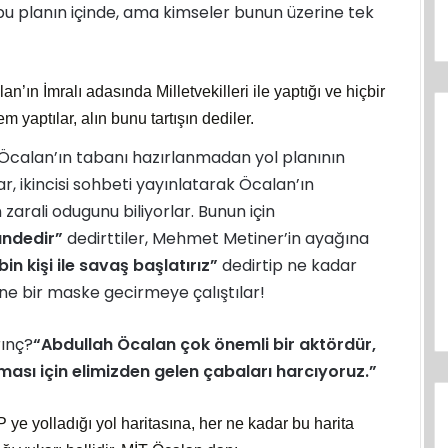
 bu planın içinde, ama kimseler bunun üzerine tek
n’ın İmralı adasında Milletvekilleri ile yaptığı ve hiçbir
 yaptılar, alın bunu tartışın dediler.
i Öcalan’ın tabanı hazırlanmadan yol planının
, ikincisi sohbeti yayınlatarak Öcalan’ın
n zarali odugunu biliyorlar. Bunun için
ündedir”
dedirttiler, Mehmet Metiner’in ayağına
bin kişi ile savaş başlatırız”
dedirtip ne kadar
ne bir maske gecirmeye çalıştılar!
ınç?
“Abdullah Öcalan çok önemli bir aktördür,
lması için elimizden gelen çabaları harcıyoruz.”
ye yolladığı yol haritasına, her ne kadar bu harita