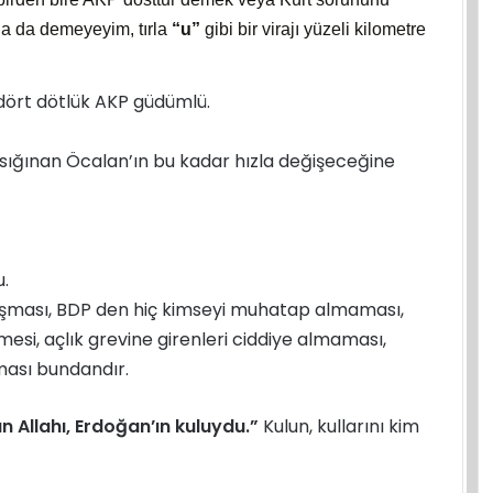
 da demeyeyim, tırla
“u”
gibi bir virajı yüzeli kilometre
 dört dötlük AKP güdümlü.
e sığınan Öcalan’ın bu kadar hızla değişeceğine
u.
şması, BDP den hiç kimseyi muhatap almaması,
esi, açlık grevine girenleri ciddiye almaması,
ması bundandır.
n Allahı, Erdoğan’ın kuluydu.”
Kulun, kullarını kim