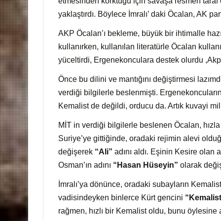
etmesinden korktuğu için savaşa resmen taraf o
yaklaştırdı. Böylece İmralı’ daki Öcalan, AK pa
AKP Öcalan’ı bekleme, büyük bir ihtimalle haz
kullanırken, kullanılan literatürle Öcalan kull
yüceltirdi, Ergenekonculara destek olurdu ,Akp y
Önce bu dilini ve mantığını değiştirmesi lazımd
verdiği bilgilerle beslenmişti. Ergenekoncuların
Kemalist de değildi, orducu da. Artık kuvayi mi
MİT in verdiği bilgilerle beslenen Öcalan, hız
Suriye’ye gittiğinde, oradaki rejimin alevi old
değişerek
“Ali”
adını aldı. Eşinin Kesire olan 
Osman’ın adını
“Hasan Hüseyin”
olarak değiş
İmralı’ya dönünce, oradaki subayların Kemalist o
vadisindeyken binlerce Kürt gencini
“Kemalist k
rağmen, hızlı bir Kemalist oldu, bunu öylesine aş