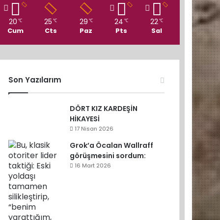
20
25
29
24
22
℃
℃
℃
℃
℃
Cum
Cts
Paz
Pts
Sal
Son Yazılarım
DÖRT KIZ KARDEŞİN
HİKAYESİ
17 Nisan 2026
Grok’a Öcalan Wallraff
görüşmesini sordum:
16 Mart 2026