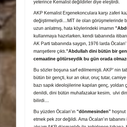
yeterince Kemalist değildirler diye eleştirdi.
AKP Kemalist Ergenekonculara karşı zaferi kaz
değiştirmeliydi…MİT ile olan görüşmelerinde b
uzun anlatmış, hata köylerindeki imamın
“Abdu
kullanmaya hazırlarken, kendi tabanında itibarı
AK Parti tabanında saygın, 1976 larda Öcalan’ 
manşetlere çıktı.
“Abdullah dini bütün bir genç
cemaatine götürseydik bu gün orada olmaz
Bu sözler boşuna sarf edilmemişti. AKP’ nin t
bütün bir gençti, kur an okur, oruç tutar, camiy
bazı sapık ideolojilerine kapılan genç, yoldan 
denildi, dini bütün muhafazakar kesim, ulvi di
bilirdi…
Bu yüzden Öcalan’ın
“dönmesinden”
hoşnut o
etmek pek zor değildi. Ama Öcalan’ın tabanını i
akşam AKP düşmanlığı ile zehirlenen tabana, 