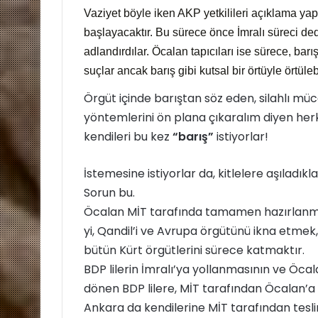
Vaziyet böyle iken AKP yetkilileri açıklama yaptı
başlayacaktır. Bu sürece önce İmralı süreci ded
adlandırdılar. Öcalan tapıcıları ise sürece, b
suçlar ancak barış gibi kutsal bir örtüyle örtüle
Örgüt içinde barıştan söz eden, silahlı 
yöntemlerini ön plana çıkaralım diyen her
kendileri bu kez
“barış”
istiyorlar!
İstemesine istiyorlar da, kitlelere aşıladı
Sorun bu.
Öcalan MİT tarafında tamamen hazırlanmış
yi, Qandil’i ve Avrupa örgütünü ikna etmek, a
bütün Kürt örgütlerini sürece katmaktır.
BDP lilerin İmralı’ya yollanmasının ve Öca
dönen BDP lilere, MİT tarafından Öcalan’a h
Ankara da kendilerine MİT tarafından tesli