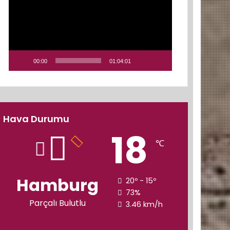
00:00
01:04:01
Hava Durumu
18
℃
Hamburg
20º - 15º
73%
Parçalı Bulutlu
3.46 km/h