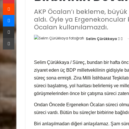
Reddit
AKP Öcalan’ı bekleme, büyük 
Messenger
aldı. Öyle ya Ergenekoncular k
Öcalan kullanılamazdı.
E-Posta ile paylaş
Yazdır
Selim Çürükkaya
F
B
o
i
l
r
l
e
Selim Çürükkaya / Süreç, bundan bir hafta önc
o
-
ziyaret eden üç BDP milletvekilinin gidişiyle 
w
p
süreç sona ermişti. Zira Milli İstihbarat Teşkila
o
o
süreci başlatmış, yol haritası belirlemiş ve mil
n
s
görüşmelerinden önce bir çatışma süreci zaten 
X
t
a
Ondan Öncede Ergenekon Öcalan süreci olmuş
g
süreci vardı. Bütün bu süreçler birbirine bağlıdı
ö
n
Biri anlaşılmadan diğeri anlaşılamaz. Şam süre
d