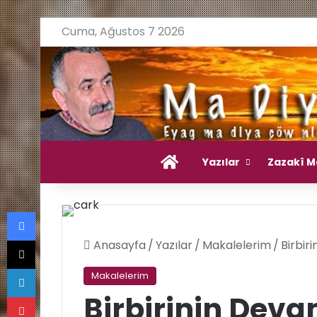
Cuma, Ağustos 7 2026
Ana Sayfa
Yazılar
Zazakî M
Facebook
X
Anasayfa
/
Yazılar
/
Makalelerim
/
Birbir
LinkedIn
Makalelerim
Pinterest
Birbirinin Deva