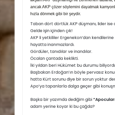
ancak AKP çözer söylemini dayatmak kamyonla
hızla dönmek gibi bir şeydir.
Taban dört dörtlük AKP düşmanı, lider ise
Gelde işin içinden çık!
AKP li yetkililer Ergenekon’dan kendilerin
hayatta inanmazlardı.
Gördüler, tanıdılar ve inandılar.
Öcalan çantada keklikti.
İki yıldan beri Hükümet bu durumu biliyord
Başbakan Erdoğan’ın böyle pervasız konu
hatta Kürt sorunu diye bir sorun yoktur dem
Apo’ya tapanlarla dalga geçer gibi konuş
Başka bir yazımda dediğim gibi
“Apocuları
adam yerine koyar ki bu çağda?