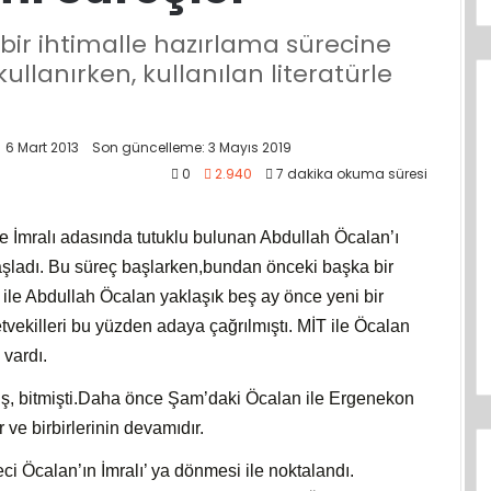
bir ihtimalle hazırlama sürecine
ullanırken, kullanılan literatürle
6 Mart 2013
Son güncelleme: 3 Mayıs 2019
0
2.940
7 dakika okuma süresi
e İmralı adasında tutuklu bulunan Abdullah Öcalan’ı
başladı. Bu süreç başlarken,bundan önceki başka bir
tı ile Abdullah Öcalan yaklaşık beş ay önce yeni bir
letvekilleri bu yüzden adaya çağrılmıştı. MİT ile Öcalan
vardı.
, bitmişti.Daha önce Şam’daki Öcalan ile Ergenekon
r ve birbirlerinin devamıdır.
ci Öcalan’ın İmralı’ ya dönmesi ile noktalandı.