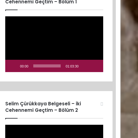
Cehennemi Geçtim – Bölüm 1
Video
oynatıcı
00:00
01:03:30
Selim Çürükkaya Belgeseli – İki
Cehennemi Geçtim – Bölüm 2
Video
oynatıcı