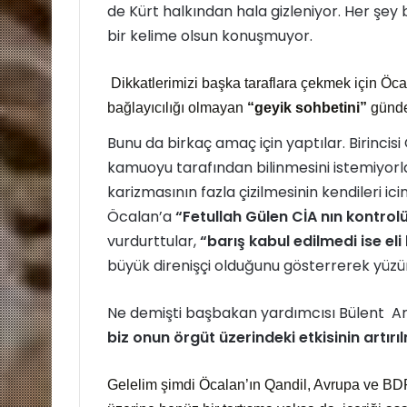
de Kürt halkından hala gizleniyor. Her şey
bir kelime olsun konuşmuyor.
Dikkatlerimizi başka taraflara çekmek için Öcala
bağlayıcılığı olmayan
“geyik sohbetini”
gündem
Bunu da birkaç amaç için yaptılar. Birincis
kamuoyu tarafından bilinmesini istemiyorlar
karizmasının fazla çizilmesinin kendileri ici
Öcalan’a
“Fetullah Gülen CİA nın kontrol
vurdurttular,
“barış kabul edilmedi ise eli 
büyük direnişçi olduğunu gösterrerek yüzü
Ne demişti başbakan yardımcısı Bülent Ar
biz onun örgüt üzerindeki etkisinin artırı
Gelelim şimdi Öcalan’ın Qandil, Avrupa ve BDP 