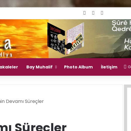
Giriş Yap
Rastgele Makal
Kenar Bölm
akaleler
Bay Muhalif
Photo Album
İletişim
Gi
inin Devamı Süreçler
mı Süreçler