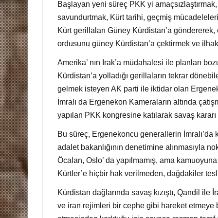
Başlayan yeni süreç PKK yi amaçsızlaştırmak, T
e
savundurtmak, Kürt tarihi, geçmiş mücadeleleri,
r
Kürt gerillaları Güney Kürdistan’a göndererek, 
m
ordusunu güney Kürdistan’a çektirmek ve ilhakı
e
k
Amerika’ nın Irak’a müdahalesi ile planları bo
Kürdistan’a yolladığı gerillaların tekrar dönebi
gelmek isteyen AK parti ile iktidar olan Ergen
İmralı da Ergenekon Kameraların altında çatışm
yapılan PKK kongresine katılarak savaş kararı al
Bu süreç, Ergenekoncu generallerin İmralı’da ki
adalet bakanlığının denetimine alınmasıyla no
Öcalan, Oslo’ da yapılmamış, ama kamuoyun
Kürtler’e hiçbir hak verilmeden, dağdakiler tes
Kürdistan dağlarında savaş kızıştı, Qandil ile İra
ve iran rejimleri bir cephe gibi hareket etmeye b