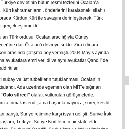
ürkiye devletinin bütün resmi tezlerini Öcalan’a
 Kürt kahramanlarını, önderlerini karalatmak, silahlı
orada Kürdün Kürt ile savaşını derinleştirerek, Türk
 gerçekleştirmekti.
zulan Türk ordusu, Öcalan aracılığıyla Güney
leceğine dair Öcalan’ı devreye soktu. Zira iktidara
ekon arasında çatışma boy vermişti. 2004 Mayıs ayında
a avukatlara emri verildi ve aynı avukatlar Qandil’ de
dırttılar.
 subay ve üst rütbelilerin tutuklanması, Öcalan’ın
ktalandı. Ada üzerinde egemen olan MİT’e sığınan
a
“Oslo süreci”
olarak yutturulan görüşmelerle,
lim alınmak istendi, ama başarılamayınca, süreç kesildi.
n barıştı, Suriye rejimine karşı isyan gelişti, Suriye İrak
aşladı, Türkiye, Suriye Kürt’lerinin bir statü elde