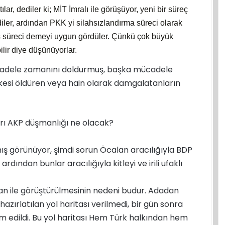
lar, dediler ki; MİT İmralı ile görüşüyor, yeni bir süreç
iler, ardından PKK yi silahsızlandırma süreci olarak
arış süreci demeyi uygun gördüler. Çünkü çok büyük
bilir diye düşünüyorlar.
mücadele zamanını doldurmuş, başka mücadele
kesi öldüren veya hain olarak damgalatanların
kları AKP düşmanlığı ne olacak?
 görünüyor, şimdi sorun Öcalan aracılığıyla BDP
rdından bunlar aracılığıyla kitleyi ve irili ufaklı
lan ile görüştürülmesinin nedeni budur. Adadan
azırlatılan yol haritası verilmedi, bir gün sonra
m edildi. Bu yol haritası Hem Türk halkından hem