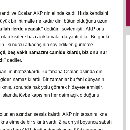
andı ve Öcalan AKP nin elinde kaldı. Hızla kendisini
üyük bir ihtimalle ne kadar dini bütün olduğunu uzun
llah ilerde uçacak”
dediğini söylemiştir. AKP onu
 olan kişilere bazı açıklamalar da yaptırdılar. Bu günkü
ın iki nurcu arkadaşının söyledikleri günlerce
ti, beş vakit namazını camide kılardı, biz onu nur
dı”
dediler.
abanı muhafazakardı. Bu tabana Öcalan aslında dini
e gider, namaz kılardı. Bir zamanlar bu fani dünyanın
çıkmış, sonunda hak yolu görerek hidayete ermiştir,
n islamda tövbe kapısının her daim açık olduğunu
lur, en azından sessiz kalırdı. AKP nin tabanını ikna
kna etmekte bir sıkıntı vardı. Zira on yıl boyunca sabah
birden bire AKP dosttur demek veya Kürt sorununu