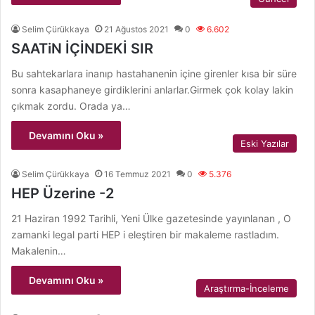
Selim Çürükkaya
21 Ağustos 2021
0
6.602
SAATiN İÇİNDEKİ SIR
Bu sahtekarlara inanıp hastahanenin içine girenler kısa bir süre
sonra kasaphaneye girdiklerini anlarlar.Girmek çok kolay lakin
çıkmak zordu. Orada ya…
Devamını Oku »
Eski Yazılar
Selim Çürükkaya
16 Temmuz 2021
0
5.376
HEP Üzerine -2
21 Haziran 1992 Tarihli, Yeni Ülke gazetesinde yayınlanan , O
zamanki legal parti HEP i eleştiren bir makaleme rastladım.
Makalenin…
Devamını Oku »
Araştırma-İnceleme