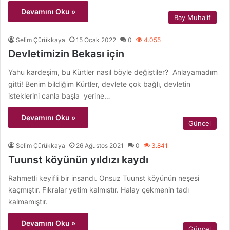
Devamını Oku »
Bay Muhalif
Selim Çürükkaya
15 Ocak 2022
0
4.055
Devletimizin Bekası için
Yahu kardeşim, bu Kürtler nasıl böyle değiştiler? Anlayamadım
gitti! Benim bildiğim Kürtler, devlete çok bağlı, devletin
isteklerini canla başla yerine…
Devamını Oku »
Güncel
Selim Çürükkaya
26 Ağustos 2021
0
3.841
Tuunst köyünün yıldızı kaydı
Rahmetli keyifli bir insandı. Onsuz Tuunst köyünün neşesi
kaçmıştır. Fıkralar yetim kalmıştır. Halay çekmenin tadı
kalmamıştır.
Devamını Oku »
Güncel