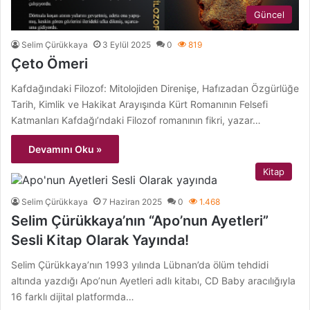
Güncel
Selim Çürükkaya
3 Eylül 2025
0
819
Çeto Ömeri
Kafdağındaki Filozof: Mitolojiden Direnişe, Hafızadan Özgürlüğe
Tarih, Kimlik ve Hakikat Arayışında Kürt Romanının Felsefi
Katmanları Kafdağı’ndaki Filozof romanının fikri, yazar…
Devamını Oku »
Kitap
Selim Çürükkaya
7 Haziran 2025
0
1.468
Selim Çürükkaya’nın “Apo’nun Ayetleri”
Sesli Kitap Olarak Yayında!
Selim Çürükkaya’nın 1993 yılında Lübnan’da ölüm tehdidi
altında yazdığı Apo’nun Ayetleri adlı kitabı, CD Baby aracılığıyla
16 farklı dijital platformda…