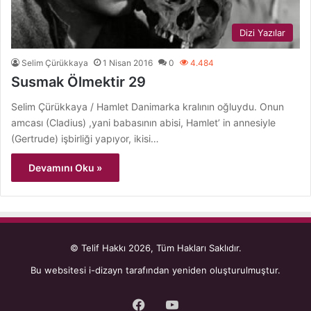
Dizi Yazılar
Selim Çürükkaya
1 Nisan 2016
0
4.484
Susmak Ölmektir 29
Selim Çürükkaya / Hamlet Danimarka kralının oğluydu. Onun
amcası (Cladius) ,yani babasının abisi, Hamlet’ in annesiyle
(Gertrude) işbirliği yapıyor, ikisi…
Devamını Oku »
© Telif Hakkı 2026, Tüm Hakları Saklıdır.
Bu websitesi
i-dizayn
tarafından yeniden oluşturulmuştur.
Facebook
YouTube