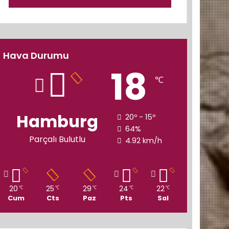
Hava Durumu
18
℃
Hamburg
20º - 15º
64%
Parçalı Bulutlu
4.92 km/h
20
25
29
24
22
℃
℃
℃
℃
℃
Cum
Cts
Paz
Pts
Sal