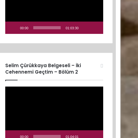
00:00
01:03:30
Selim Çürükkaya Belgeseli – İki
Cehennemi Geçtim – Bölüm 2
Video
oynatıcı
00:00
01:04:01