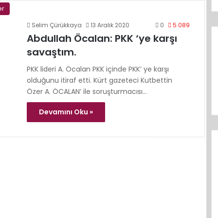
er
Selim Çürükkaya
13 Aralık 2020
0
5.089
Abdullah Öcalan: PKK ‘ye karşı
savaştım.
PKK lideri A. Öcalan PKK içinde PKK’ ye karşı
olduğunu itiraf etti. Kürt gazeteci Kutbettin
Özer A. ÖCALAN’ ile soruşturmacısı…
Devamını Oku »