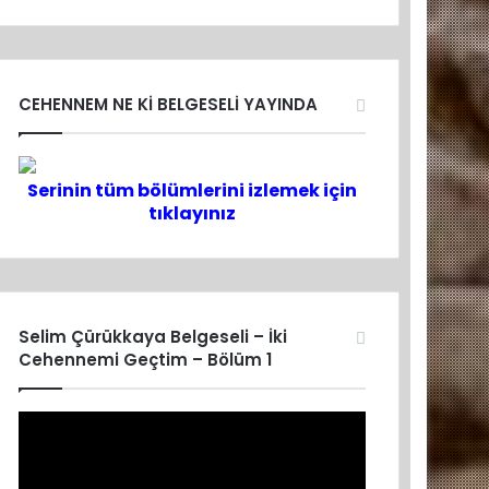
CEHENNEM NE Kİ BELGESELİ YAYINDA
Serinin tüm bölümlerini izlemek için
tıklayınız
Selim Çürükkaya Belgeseli – İki
Cehennemi Geçtim – Bölüm 1
Video
oynatıcı