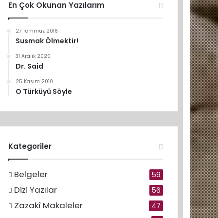
En Çok Okunan Yazılarım
27 Temmuz 2016
Susmak Ölmektir!
31 Aralık 2020
Dr. Said
25 Kasım 2010
O Türküyü Söyle
Kategoriler
Belgeler
59
Dizi Yazılar
56
Zazakî Makaleler
47