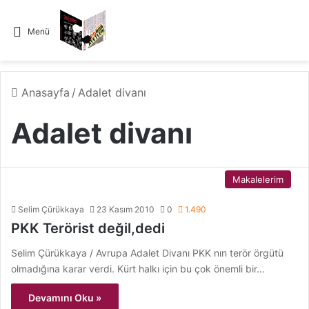
Menü
Anasayfa
/
Adalet divanı
Adalet divanı
Makalelerim
Selim Çürükkaya
23 Kasım 2010
0
1.490
PKK Terörist değil,dedi
Selim Çürükkaya / Avrupa Adalet Divanı PKK nın terör örgütü
olmadığına karar verdi. Kürt halkı için bu çok önemli bir…
Devamını Oku »