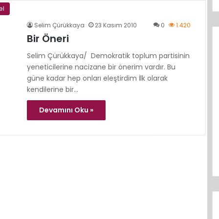
el
Selim Çürükkaya
23 Kasım 2010
0
1.420
Bir Öneri
Selim Çürükkaya/ Demokratik toplum partisinin
yeneticilerine nacizane bir önerim vardır. Bu
güne kadar hep onları eleştirdim İlk olarak
kendilerine bir…
Devamını Oku »