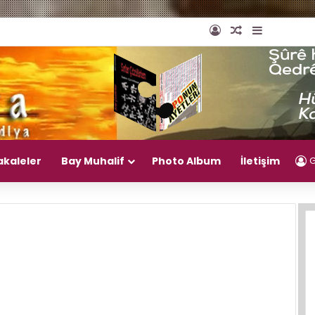
Giriş Yap
Rastgele Mak
Kenar Bö
akaleler
Bay Muhalif
Photo Album
İletişim
G