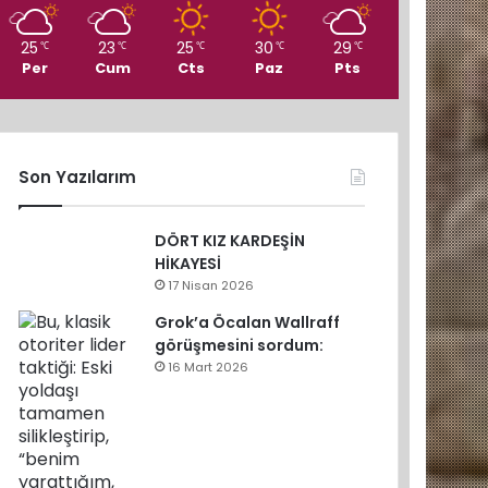
25
23
25
30
29
℃
℃
℃
℃
℃
Per
Cum
Cts
Paz
Pts
Son Yazılarım
DÖRT KIZ KARDEŞİN
HİKAYESİ
17 Nisan 2026
Grok’a Öcalan Wallraff
görüşmesini sordum:
16 Mart 2026