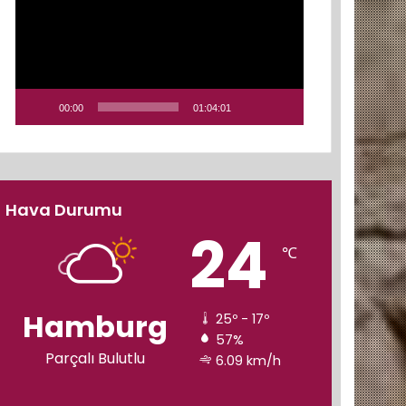
00:00
01:04:01
Hava Durumu
24
℃
Hamburg
25º - 17º
57%
Parçalı Bulutlu
6.09 km/h