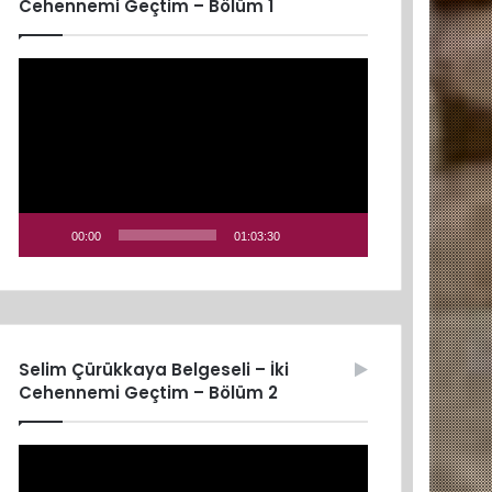
Cehennemi Geçtim – Bölüm 1
Video
oynatıcı
00:00
01:03:30
Selim Çürükkaya Belgeseli – İki
Cehennemi Geçtim – Bölüm 2
Video
oynatıcı