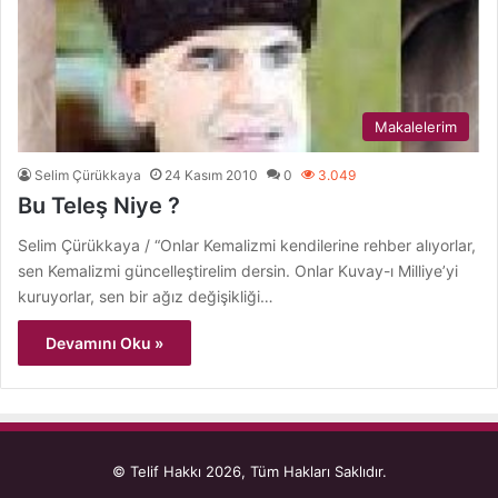
Makalelerim
Selim Çürükkaya
24 Kasım 2010
0
3.049
Bu Teleş Niye ?
Selim Çürükkaya / “Onlar Kemalizmi kendilerine rehber alıyorlar,
sen Kemalizmi güncelleştirelim dersin. Onlar Kuvay-ı Milliye’yi
kuruyorlar, sen bir ağız değişikliği…
Devamını Oku »
© Telif Hakkı 2026, Tüm Hakları Saklıdır.