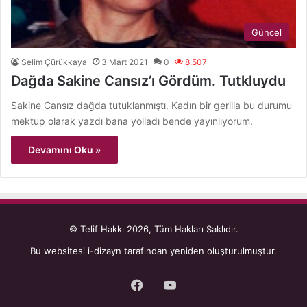
Güncel
Selim Çürükkaya
3 Mart 2021
0
8.507
Dağda Sakine Cansız’ı Gördüm. Tutkluydu
Sakine Cansız dağda tutuklanmıştı. Kadın bir gerilla bu durumu
mektup olarak yazdı bana yolladı bende yayınlıyorum.
Devamını Oku »
© Telif Hakkı 2026, Tüm Hakları Saklıdır.
Bu websitesi
i-dizayn
tarafından yeniden oluşturulmuştur.
Facebook
YouTube