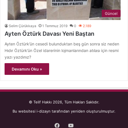
Güncel
Selim Çürükkaya
1 Temmuz 2019
0
2.189
Ayten Öztürk Davası Yeni Baştan
Ayten Öztürk’ün cesedi bulunduktan beş gün sonra siz neden
Hıdır Öztürk’ün Özel idarerinin lojmanlarından atılası için resmi
yazı yazdınız?
Devamını Oku »
© Telif Hakkı 2026, Tüm Hakları Saklıdır.
Bu websitesi
i-dizayn
tarafından yeniden oluşturulmuştur.
Facebook
YouTube