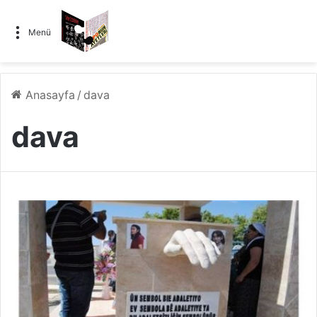
Menü
Anasayfa
/
dava
dava