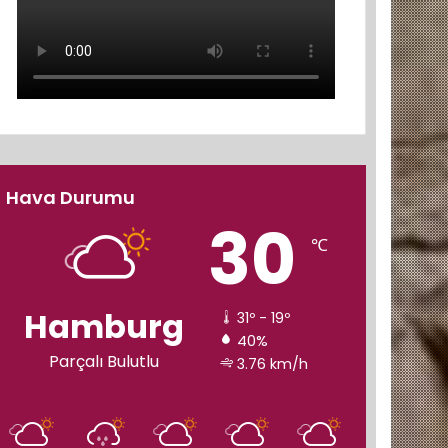
Hava Durumu
30
℃
Hamburg
31º - 19º
40%
Parçalı Bulutlu
3.76 km/h