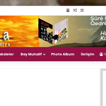
Giriş Yap
Rastgele Makal
Kenar Bölm
akaleler
Bay Muhalif
Photo Album
İletişim
G