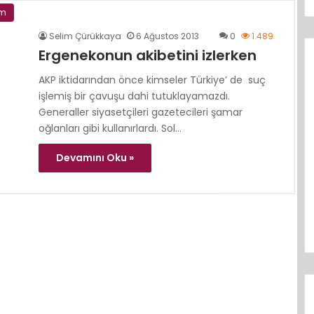
im
Selim Çürükkaya
6 Ağustos 2013
0
1.489
Ergenekonun akibetini izlerken
AKP iktidarından önce kimseler Türkiye’ de suç
işlemiş bir çavuşu dahi tutuklayamazdı.
Generaller siyasetçileri gazetecileri şamar
oğlanları gibi kullanırlardı. Sol…
Devamını Oku »