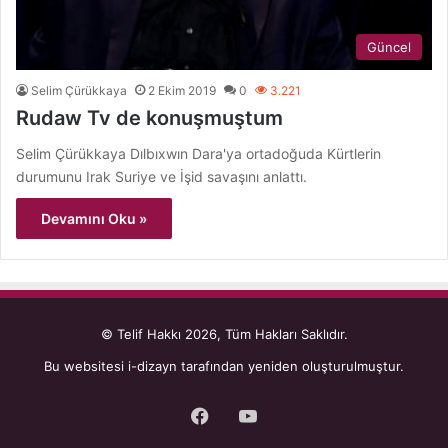
Güncel
Selim Çürükkaya
2 Ekim 2019
0
3.221
Rudaw Tv de konuşmuştum
Selim Çürükkaya Dılbıxwın Dara'ya ortadoğuda Kürtlerin
durumunu Irak Suriye ve İşid savaşını anlattı.
Devamını Oku »
© Telif Hakkı 2026, Tüm Hakları Saklıdır.
Bu websitesi
i-dizayn
tarafından yeniden oluşturulmuştur.
Facebook
YouTube