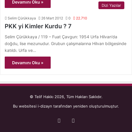
Devamını Oku »
Dizi Yazılar
Selim Çürükkaya
26 Mart 2012
0
22.710
PKK yi Kimler Kurdu ? 7
Selim Çürükkaya / 119 – Fuat Çavgun: 1954 Urfa Hilvan’da
doğdu, lise mezunudur. Grubun çalışmalarına Hilvan bölgesinde
katıldı. Urfa ve…
Devamını Oku »
© Telif Hakkı 2026, Tüm Hakları Saklıdır.
Bu websitesi
i-dizayn
tarafından yeniden oluşturulmuştur.
Facebook
YouTube