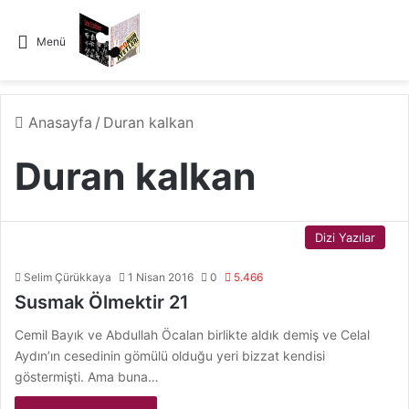
Menü
Anasayfa
/
Duran kalkan
Duran kalkan
Dizi Yazılar
Selim Çürükkaya
1 Nisan 2016
0
5.466
Susmak Ölmektir 21
Cemil Bayık ve Abdullah Öcalan birlikte aldık demiş ve Celal
Aydın’ın cesedinin gömülü olduğu yeri bizzat kendisi
göstermişti. Ama buna…