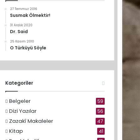
27 Temmuz 2016
Susmak Ölmektir!
31 Aralık 2020
Dr. Said
25 Kasım 2010
O Türküyü Söyle
Kategoriler
Belgeler
59
Dizi Yazılar
56
Zazakî Makaleler
47
Kitap
41