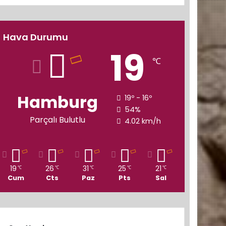
Hava Durumu
19
℃
Hamburg
19º - 16º
54%
Parçalı Bulutlu
4.02 km/h
19
26
31
25
21
℃
℃
℃
℃
℃
Cum
Cts
Paz
Pts
Sal