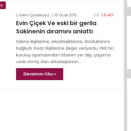
aj
Selim Çürükkaya
15 Ocak 2013
0
5.407
Evin Çiçek Ve eski bir gerlla
Sakinenin dıramını anlattı
Sakine ilişkilerine, arkadaşlıklarına, dostluklarına
bağlıydı. İnsan ilişkilerine değer veriyordu. PKK’nin
kuruluş aşamasından itibaren yer alıp, yaşama
veda etmiş olan arkadaşlarının…
Devamını Oku »