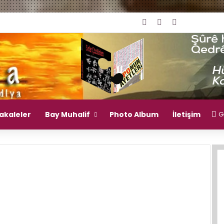
Giriş Yap
Rastgele Makal
Kenar Bölm
akaleler
Bay Muhalif
Photo Album
İletişim
Gi