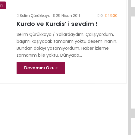
rı
Selim Çürükkaya
25 Nisan 2011
0
1.500
Kurdo ve Kurdis’ i sevdim !
Selim Çürükkaya / Yollardaydım. Çalışıyordum,
başımı kaşıyacak zamanım yoktu desem inanın.
Bundan dolayı yazamıyordum. Haber izleme
zamanım bile yoktu. Dünyada…
Devamını Oku »