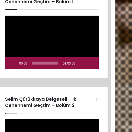
Cehennemi Geçtim – Bölüm 1
Video
oynatıcı
00:00
01:03:30
Selim Çürükkaya Belgeseli – İki
Cehennemi Geçtim – Bölüm 2
Video
oynatıcı