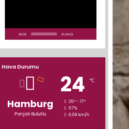
00:00
01:04:01
Hava Durumu
24
℃
Hamburg
25º - 17º
57%
Parçalı Bulutlu
6.09 km/h