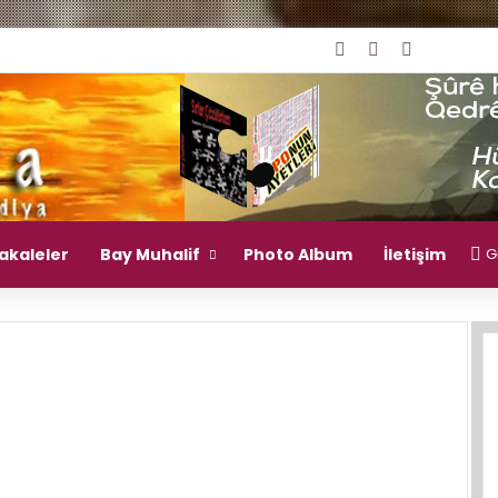
Giriş Yap
Rastgele Mak
Kenar Bö
akaleler
Bay Muhalif
Photo Album
İletişim
Gi