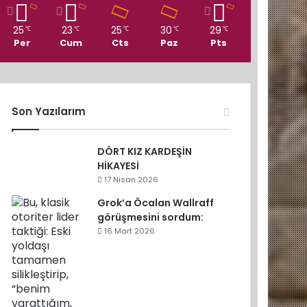
25
23
25
30
29
℃
℃
℃
℃
℃
Per
Cum
Cts
Paz
Pts
Son Yazılarım
DÖRT KIZ KARDEŞİN
HİKAYESİ
17 Nisan 2026
Grok’a Öcalan Wallraff
görüşmesini sordum:
16 Mart 2026