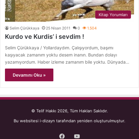
Kitap Yorumları
Selim Çürükkaya
25 Nisan 2011
0
1.504
Kurdo ve Kurdis’ i sevdim !
Selim Çürükkaya / Yollardaydım. Çalışıyordum, başımı
kaşıyacak zamanım yoktu desem inanın. Bundan dolayı
yazamıyordum. Haber izleme zamanım bile yoktu. Dünyada…
Devamını Oku »
© Telif Hakkı 2026, Tüm Hakları Saklıdır.
Bu websitesi
i-dizayn
tarafından yeniden oluşturulmuştur.
Facebook
YouTube