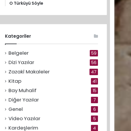
O Türküyü Söyle
Kategoriler
Belgeler
59
Dizi Yazılar
56
Zazakî Makaleler
47
Kitap
41
Bay Muhalif
15
Diğer Yazılar
7
Genel
6
Video Yazılar
5
Kardeşlerim
4