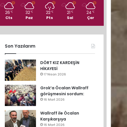
26
32
22
21
24
℃
℃
℃
℃
℃
Cts
Paz
Pts
Sal
Çar
Son Yazılarım
DÖRT KIZ KARDEŞİN
HİKAYESİ
17 Nisan 2026
Grok’a Öcalan Wallraff
görüşmesini sordum:
16 Mart 2026
Wallraff ile Öcalan
Karşıkarşıya
16 Mart 2026