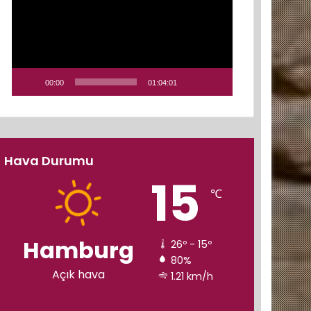
00:00
01:04:01
Hava Durumu
15
℃
Hamburg
26º - 15º
80%
Açık hava
1.21 km/h