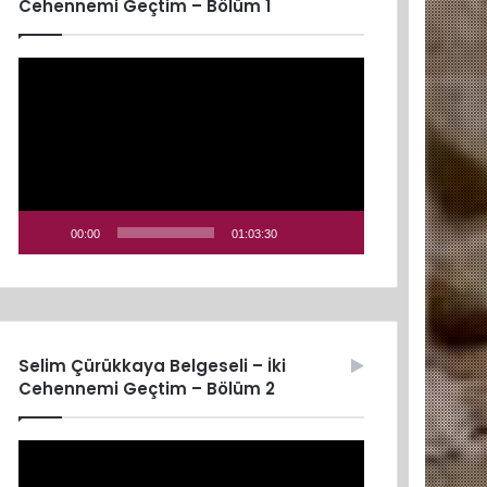
Cehennemi Geçtim – Bölüm 1
Video
oynatıcı
00:00
01:03:30
Selim Çürükkaya Belgeseli – İki
Cehennemi Geçtim – Bölüm 2
Video
oynatıcı