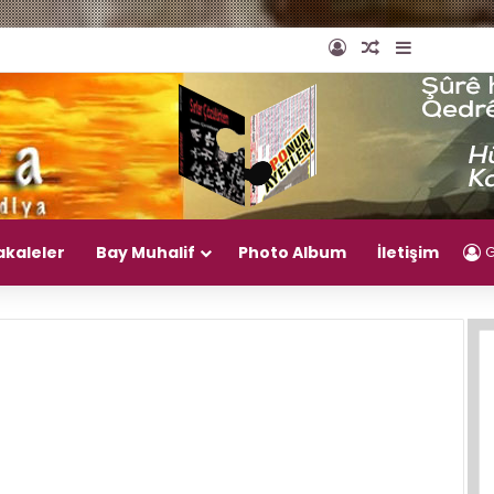
Giriş Yap
Rastgele Mak
Kenar Bö
akaleler
Bay Muhalif
Photo Album
İletişim
G