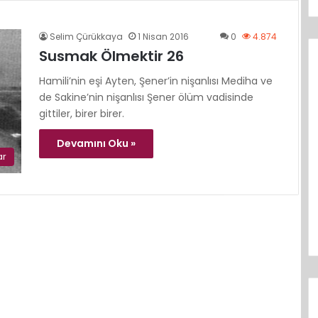
Selim Çürükkaya
1 Nisan 2016
0
4.874
Susmak Ölmektir 26
Hamili’nin eşi Ayten, Şener’in nişanlısı Mediha ve
de Sakine’nin nişanlısı Şener ölüm vadisinde
gittiler, birer birer.
Devamını Oku »
ar