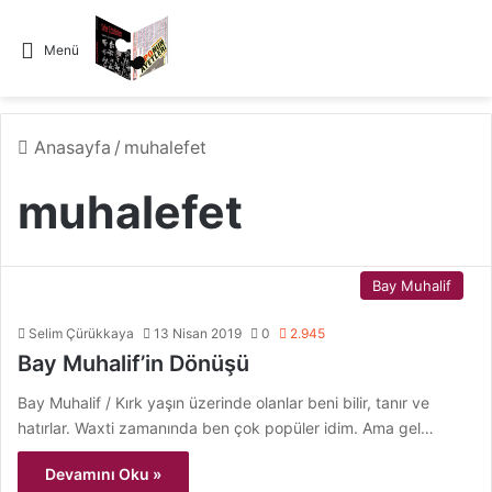
Menü
Anasayfa
/
muhalefet
muhalefet
Bay Muhalif
Selim Çürükkaya
13 Nisan 2019
0
2.945
Bay Muhalif’in Dönüşü
Bay Muhalif / Kırk yaşın üzerinde olanlar beni bilir, tanır ve
hatırlar. Waxti zamanında ben çok popüler idim. Ama gel…
Devamını Oku »