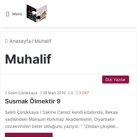
Menü
Anasayfa
/
Muhalif
Muhalif
Dizi Yazılar
Selim Çürükkaya
28 Mart 2016
0
3.067
Susmak Ölmektir 9
Selim Çürükkaya / Sakine Cansız kendi kitabında, Bekaa
vadisindeki Mahsum Korkmaz Akademisinin, Diyarbakır
cezaevinden beter olduğunu yazıyor: ” “Zindan çıkışlılar…