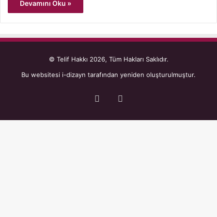
Devamını Oku »
© Telif Hakkı 2026, Tüm Hakları Saklıdır.
Bu websitesi
i-dizayn
tarafından yeniden oluşturulmuştur.
Facebook
YouTube