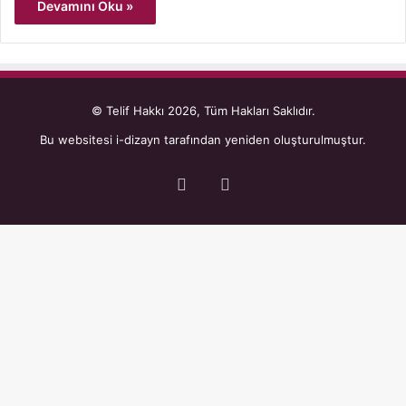
Devamını Oku »
© Telif Hakkı 2026, Tüm Hakları Saklıdır.
Bu websitesi
i-dizayn
tarafından yeniden oluşturulmuştur.
Facebook
YouTube