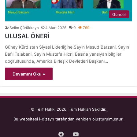
Güncel
Selim Çürükkaya
4 Mart 2026
0
769
ULUSAL ÖNERİ
Güney Kürdistan Siyasi Liderliğine,Sayın Mesud Barzani, Sayın
Bafıl Talabani, Sayın Mustafa Hicri, Basına yansıyan bilgiler
doğrultusunda, Amerika Birleşik Devletleri Başkanı…
Devamını Oku »
© Telif Hakkı 2026, Tüm Hakları Saklıdır.
Bu websitesi
i-dizayn
tarafından yeniden oluşturulmuştur.
Facebook
YouTube