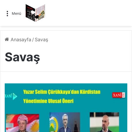
Menü
Anasayfa
/
Savaş
Savaş