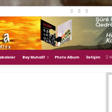
Giriş Yap
Rastgele Makal
Kenar Bölme
akaleler
Bay Muhalif
Photo Album
İletişim
Gi