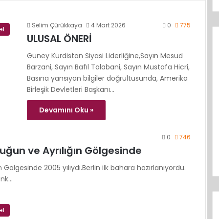
Selim Çürükkaya
4 Mart 2026
0
775
el
ULUSAL ÖNERİ
Güney Kürdistan Siyasi Liderliğine,Sayın Mesud
Barzani, Sayın Bafıl Talabani, Sayın Mustafa Hicri,
Basına yansıyan bilgiler doğrultusunda, Amerika
Birleşik Devletleri Başkanı…
Devamını Oku »
0
746
luğun ve Ayrılığın Gölgesinde
n Gölgesinde 2005 yılıydı.Berlin ilk bahara hazırlanıyordu.
enk…
el