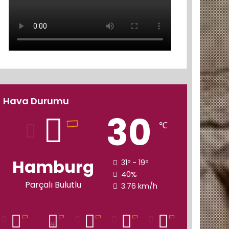
Hava Durumu
30
℃
Hamburg
31º - 19º
40%
Parçalı Bulutlu
3.76 km/h