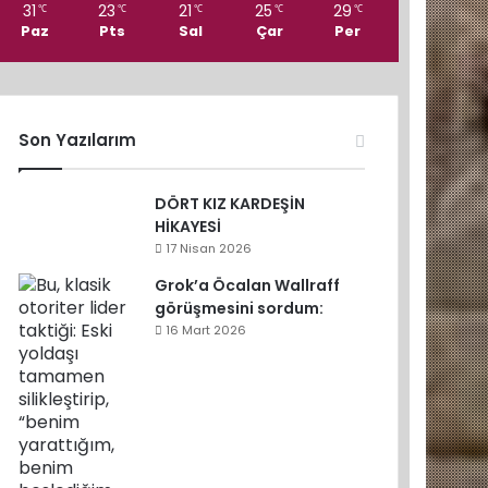
31
23
21
25
29
℃
℃
℃
℃
℃
Paz
Pts
Sal
Çar
Per
Son Yazılarım
DÖRT KIZ KARDEŞİN
HİKAYESİ
17 Nisan 2026
Grok’a Öcalan Wallraff
görüşmesini sordum:
16 Mart 2026