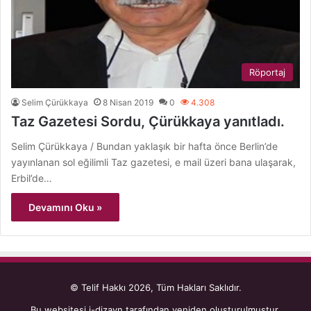
Röportaj
Selim Çürükkaya
8 Nisan 2019
0
4.308
Taz Gazetesi Sordu, Çürükkaya yanıtladı.
Selim Çürükkaya / Bundan yaklaşık bir hafta önce Berlin’de
yayınlanan sol eğilimli Taz gazetesi, e mail üzeri bana ulaşarak,
Erbil’de…
Devamını Oku »
© Telif Hakkı 2026, Tüm Hakları Saklıdır.
Bu websitesi
i-dizayn
tarafından yeniden oluşturulmuştur.