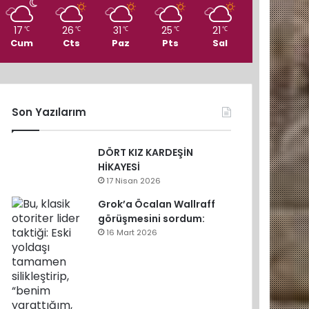
17
26
31
25
21
℃
℃
℃
℃
℃
Cum
Cts
Paz
Pts
Sal
Son Yazılarım
DÖRT KIZ KARDEŞİN
HİKAYESİ
17 Nisan 2026
Grok’a Öcalan Wallraff
görüşmesini sordum:
16 Mart 2026