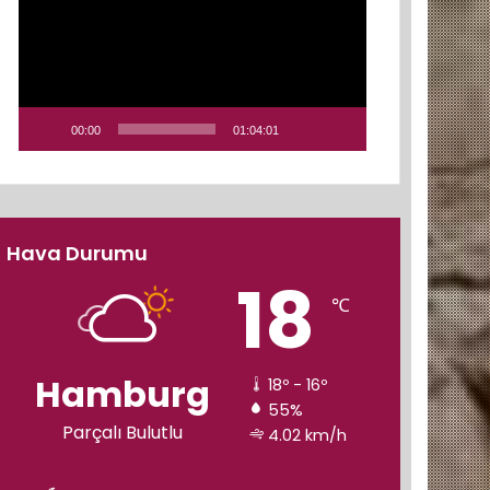
00:00
01:04:01
Hava Durumu
18
℃
Hamburg
18º - 16º
55%
Parçalı Bulutlu
4.02 km/h