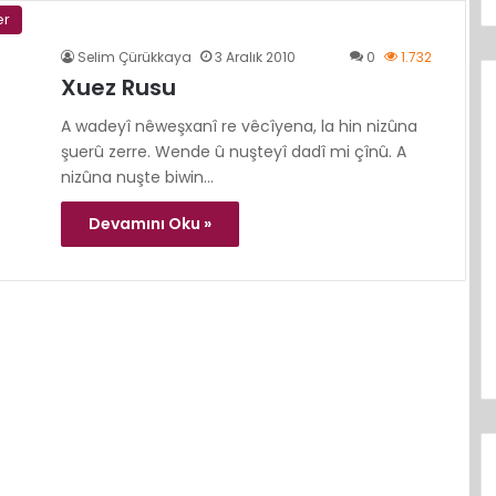
er
Selim Çürükkaya
3 Aralık 2010
0
1.732
Xuez Rusu
A wadeyî nêweşxanî re vêcîyena, la hin nizûna
şuerû zerre. Wende û nuşteyî dadî mi çînû. A
nizûna nuşte biwin…
Devamını Oku »