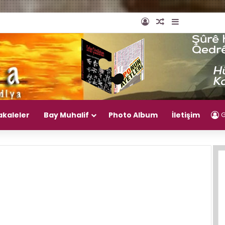
Giriş Yap
Rastgele Makal
Kenar Bölm
akaleler
Bay Muhalif
Photo Album
İletişim
G