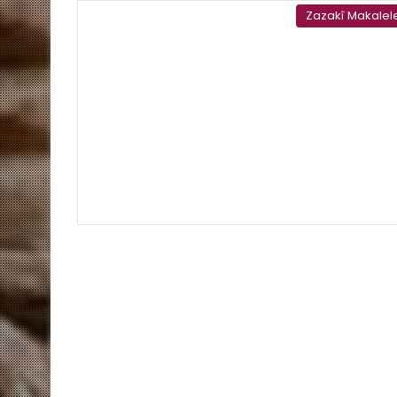
Zazakî Makalel