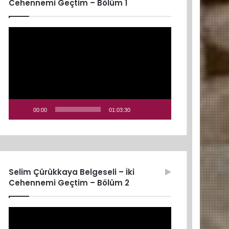
Cehennemi Geçtim – Bölüm 1
Video
oynatıcı
00:00
01:03:30
Selim Çürükkaya Belgeseli – İki
Cehennemi Geçtim – Bölüm 2
Video
oynatıcı