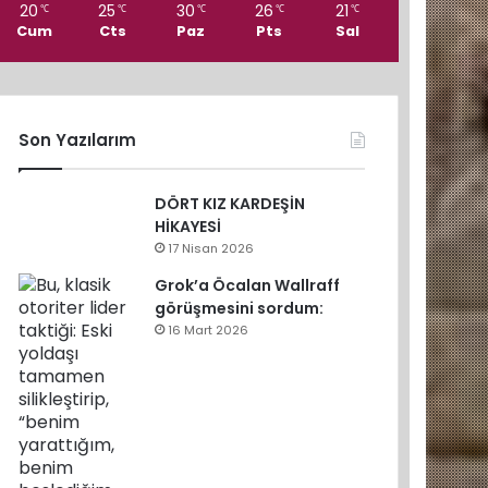
20
25
30
26
21
℃
℃
℃
℃
℃
Cum
Cts
Paz
Pts
Sal
Son Yazılarım
DÖRT KIZ KARDEŞİN
HİKAYESİ
17 Nisan 2026
Grok’a Öcalan Wallraff
görüşmesini sordum:
16 Mart 2026