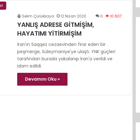
el
Selim Çürükkaya
12 Nisan 2020
0
10.607
YANLIŞ ADRESE GİTMİŞİM,
HAYATIMI YİTİRMİŞİM
İran'ın Saqqez cezaevinden firar eden bir
peşmerge, Süleymaniye'ye ulaştı. YNK güçleri
tarafından burada yakalanıp İran'a verildi ve
idam edildi.
Devamını Oku »