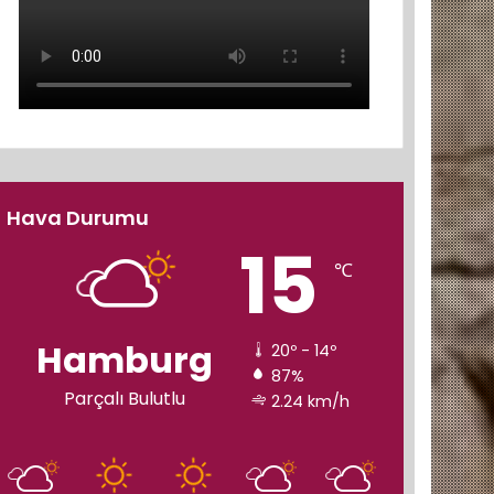
Hava Durumu
15
℃
Hamburg
20º - 14º
87%
Parçalı Bulutlu
2.24 km/h