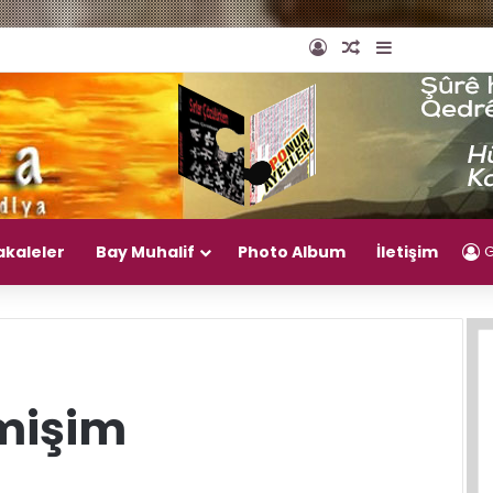
Giriş Yap
Rastgele Makal
Kenar Bölm
akaleler
Bay Muhalif
Photo Album
İletişim
G
lmişim