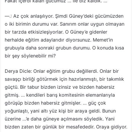
Fakat içerdi kalan gücümüz … ile biz kaldık. …
—.: Az çok anlaşılıyor. Şimdi Güney’deki gücümüzden
o iki birimin durumu var. Sanırım onlar uygun olmayan
bir tarzda etkisizleşiyorlar. O Güney’e gidenler
herhalde eğitim adaylarıdır diyorsunuz. Memet’in
grubuyla daha sonraki grubun durumu. O konuda kısa
bir şey söylenebilir mi?
Derya Dicle: Onlar eğitim grubu değillerdi. Onlar bir
savaşçı birliği götürmek için hazırlanmıştı, bir takımlık
güçtü. Bir tabur bizden izinsiz ve bizden habersiz
gitmiş. … kendileri barış komitesinin elemanlarıyla
görüşüp bizden habersiz gitmişler. … güç çok
yoğunlaştı, yani altı yüz kişi bir araya geldi. Bunun
üzerine …’e daha güneye açılmasını söyledik. Yani
bizden zaten bir günlük bir mesafededir. Oraya gidiyor.