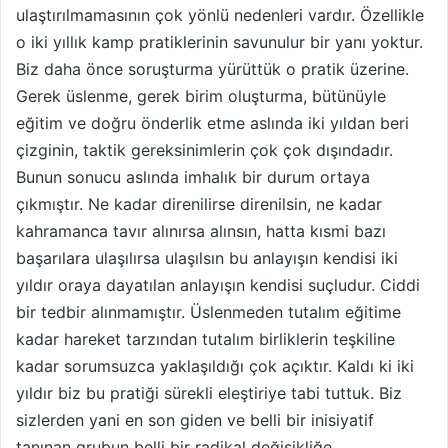
ulaştırılmamasının çok yönlü nedenleri vardır. Özellikle
o iki yıllık kamp pratiklerinin savunulur bir yanı yoktur.
Biz daha önce soruşturma yürüttük o pratik üzerine.
Gerek üslenme, gerek birim oluşturma, bütünüyle
eğitim ve doğru önderlik etme aslında iki yıldan beri
çizginin, taktik gereksinimlerin çok çok dışındadır.
Bunun sonucu aslında imhalık bir durum ortaya
çıkmıştır. Ne kadar direnilirse direnilsin, ne kadar
kahramanca tavır alınırsa alınsın, hatta kısmi bazı
başarılara ulaşılırsa ulaşılsın bu anlayışın kendisi iki
yıldır oraya dayatılan anlayışın kendisi suçludur. Ciddi
bir tedbir alınmamıştır. Üslenmeden tutalım eğitime
kadar hareket tarzından tutalım birliklerin teşkiline
kadar sorumsuzca yaklaşıldığı çok açıktır. Kaldı ki iki
yıldır biz bu pratiği sürekli eleştiriye tabi tuttuk. Biz
sizlerden yani en son giden ve belli bir inisiyatif
tanınan grubun belli bir radikal değişikliğe