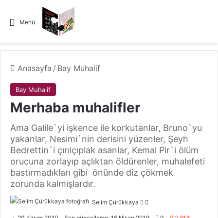
Menü
Anasayfa
/
Bay Muhalif
Bay Muhalif
Merhaba muhalifler
Ama Galile`yi işkence ile korkutanlar, Bruno`yu
yakanlar, Nesimi`nin derisini yüzenler, Şeyh
Bedrettin`i çırılçıplak asanlar, Kemal Pir`i ölüm
orucuna zorlayıp açlıktan öldürenler, muhalefeti
bastırmadıkları gibi önünde diz çökmek
zorunda kalmışlardır.
Selim Çürükkaya
F
B
o
i
20 Kasım 2010
Son güncelleme: 16 Nisan 2019
0
2.813