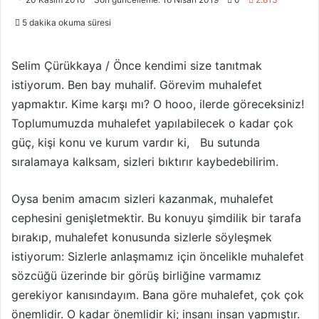
l
r
5 dakika okuma süresi
l
e
o
-
w
p
Selim Çürükkaya / Önce kendimi size tanıtmak
o
o
istiyorum. Ben bay muhalif. Görevim muhalefet
n
s
yapmaktır. Kime karşı mı? O hooo, ilerde göreceksiniz!
X
t
Toplumumuzda muhalefet yapılabilecek o kadar çok
a
güç, kişi konu ve kurum vardır ki, Bu sutunda
g
sıralamaya kalksam, sizleri bıktırır kaybedebilirim.
ö
n
Oysa benim amacım sizleri kazanmak, muhalefet
d
cephesini genişletmektir. Bu konuyu şimdilik bir tarafa
e
r
bırakıp, muhalefet konusunda sizlerle söyleşmek
m
istiyorum: Sizlerle anlaşmamız için öncelikle muhalefet
e
sözcüğü üzerinde bir görüş birliğine varmamız
k
gerekiyor kanısındayım. Bana göre muhalefet, çok çok
önemlidir. O kadar önemlidir ki; insanı insan yapmıştır.