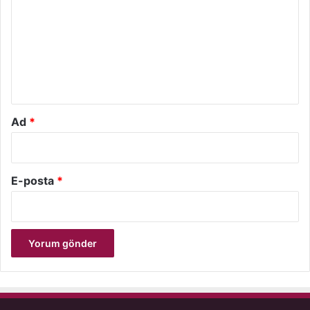
r
u
m
*
Ad
*
E-posta
*