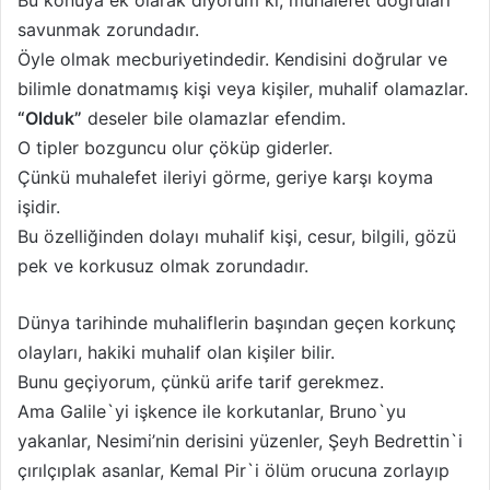
Bu konuya ek olarak diyorum ki; muhalefet doğruları
savunmak zorundadır.
Öyle olmak mecburiyetindedir. Kendisini doğrular ve
bilimle donatmamış kişi veya kişiler, muhalif olamazlar.
“Olduk”
deseler bile olamazlar efendim.
O tipler bozguncu olur çöküp giderler.
Çünkü muhalefet ileriyi görme, geriye karşı koyma
işidir.
Bu özelliğinden dolayı muhalif kişi, cesur, bilgili, gözü
pek ve korkusuz olmak zorundadır.
Dünya tarihinde muhaliflerin başından geçen korkunç
olayları, hakiki muhalif olan kişiler bilir.
Bunu geçiyorum, çünkü arife tarif gerekmez.
Ama Galile`yi işkence ile korkutanlar, Bruno`yu
yakanlar, Nesimi’nin derisini yüzenler, Şeyh Bedrettin`i
çırılçıplak asanlar, Kemal Pir`i ölüm orucuna zorlayıp