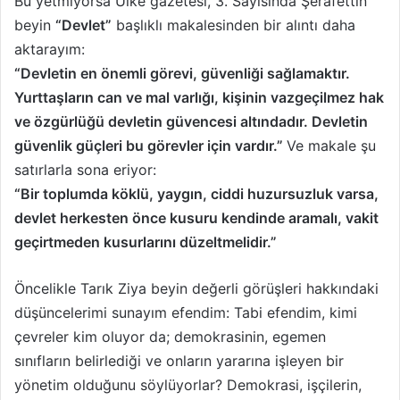
Bu yetmiyorsa Ülke gazetesi, 3. Sayısında Şerafettin
beyin
“Devlet”
başlıklı makalesinden bir alıntı daha
aktarayım:
“Devletin en önemli görevi, güvenliği sağlamaktır.
Yurttaşların can ve mal varlığı, kişinin vazgeçilmez hak
ve özgürlüğü devletin güvencesi altındadır. Devletin
güvenlik güçleri bu görevler için vardır.”
Ve makale şu
satırlarla sona eriyor:
“Bir toplumda köklü, yaygın, ciddi huzursuzluk varsa,
devlet herkesten önce kusuru kendinde aramalı, vakit
geçirtmeden kusurlarını düzeltmelidir.”
Öncelikle Tarık Ziya beyin değerli görüşleri hakkındaki
düşüncelerimi sunayım efendim: Tabi efendim, kimi
çevreler kim oluyor da; demokrasinin, egemen
sınıfların belirlediği ve onların yararına işleyen bir
yönetim olduğunu söylüyorlar? Demokrasi, işçilerin,