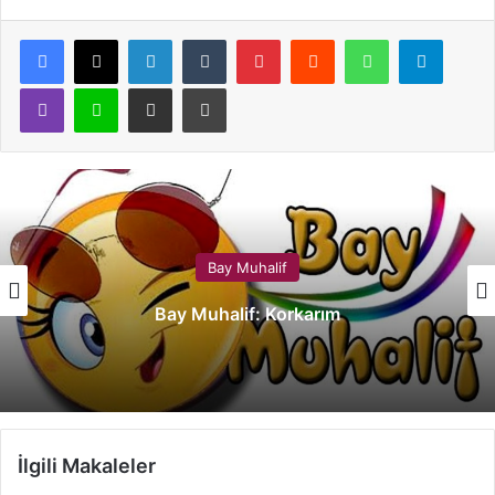
LinkedIn
Tumblr
Pinterest
Reddit
WhatsApp
Telegram
Viber
Line
E-Posta ile paylaş
Yazdır
Bay Muhalif
Bay Muhalif: Korkarım
İlgili Makaleler