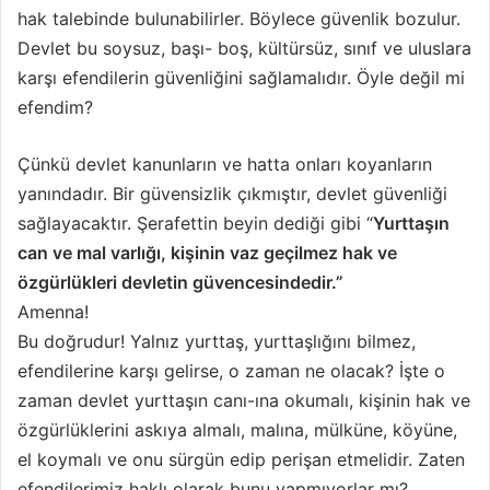
hak talebinde bulunabilirler. Böylece güvenlik bozulur.
Devlet bu soysuz, başı- boş, kültürsüz, sınıf ve uluslara
karşı efendilerin güvenliğini sağlamalıdır. Öyle değil mi
efendim?
Çünkü devlet kanunların ve hatta onları koyanların
yanındadır. Bir güvensizlik çıkmıştır, devlet güvenliği
sağlayacaktır. Şerafettin beyin dediği gibi “
Yurttaşın
can ve mal varlığı, kişinin vaz geçilmez hak ve
özgürlükleri devletin güvencesindedir.”
Amenna!
Bu doğrudur! Yalnız yurttaş, yurttaşlığını bilmez,
efendilerine karşı gelirse, o zaman ne olacak? İşte o
zaman devlet yurttaşın canı-ına okumalı, kişinin hak ve
özgürlüklerini askıya almalı, malına, mülküne, köyüne,
el koymalı ve onu sürgün edip perişan etmelidir. Zaten
efendilerimiz haklı olarak bunu yapmıyorlar mı?