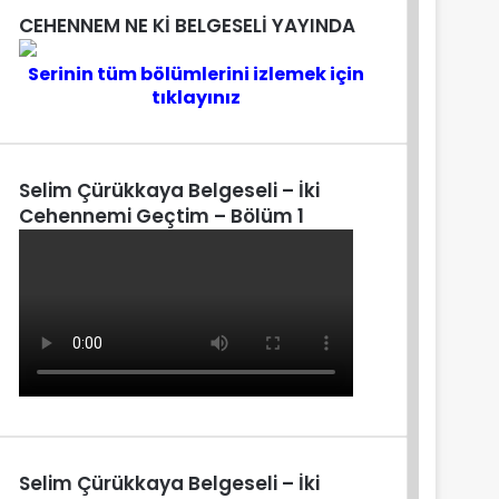
CEHENNEM NE Kİ BELGESELİ YAYINDA
Serinin tüm bölümlerini izlemek için
tıklayınız
Selim Çürükkaya Belgeseli – İki
Cehennemi Geçtim – Bölüm 1
Selim Çürükkaya Belgeseli – İki