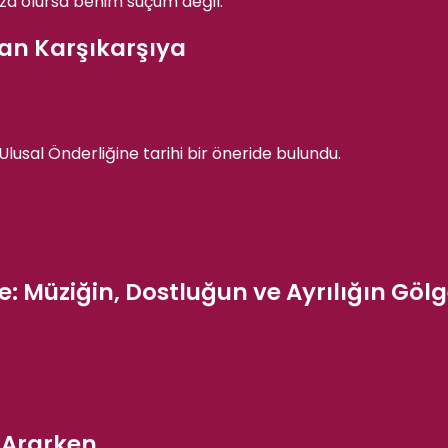
lan Karşıkarşıya
ce: Müziğin, Dostluğun ve Ayrılığın Göl
i Ararken