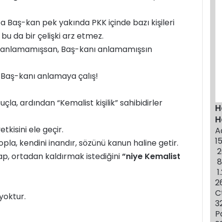
r
m
a Baş-kan pek yakında PKK içinde bazı kişileri
e
bu da bir çelişki arz etmez.
k
kayı anlamamışsan, Baş-kanı anlamamışsın
n Baş-kanı anlamaya çalış!
uçla, ardından “Kemalist kişilik” sahibidirler
H
H
tkisini ele geçir.
A
1
topla, kendini inandır, sözünü kanun haline getir.
2
yap, ortadan kaldırmak istediğini
“niye Kemalist
1
2
C
 yoktur.
3
P