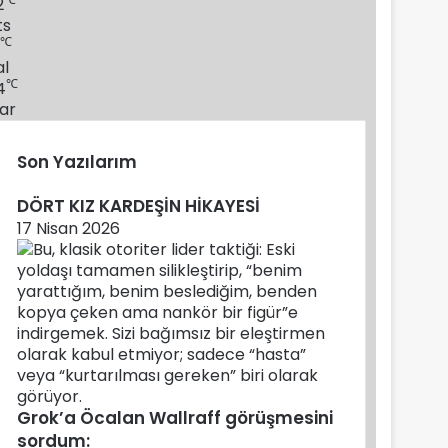
2
ts
℃
al
℃
4
ar
Son Yazılarım
DÖRT KIZ KARDEŞİN HİKAYESİ
17 Nisan 2026
Grok’a Öcalan Wallraff görüşmesini
sordum: