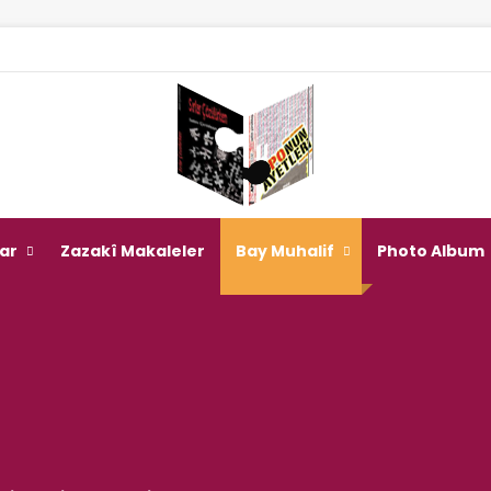
Giriş Yap
Rastgele Mak
Kenar Böl
a
lar
Zazakî Makaleler
Bay Muhalif
Photo Album