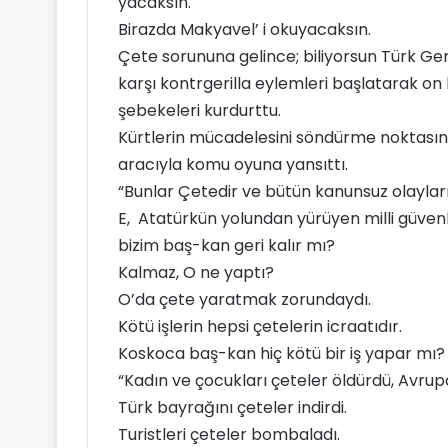
yacaksın.
Birazda Makyavel’ i okuyacaksın.
Çete sorununa gelince; biliyorsun Türk G
karşı kontrgerilla eylemleri başlatarak on 
şebekeleri kurdurttu.
Kürtlerin mücadelesini söndürme noktasına 
aracıyla komu oyuna yansıttı.
“Bunlar Çetedir ve bütün kanunsuz olayları
E, Atatürkün yolundan yürüyen milli güve
bizim baş-kan geri kalır mı?
Kalmaz, O ne yaptı?
O’da çete yaratmak zorundaydı.
Kötü işlerin hepsi çetelerin icraatıdır.
Koskoca baş-kan hiç kötü bir iş yapar mı?
“Kadın ve çocukları çeteler öldürdü, Avrupa’
Türk bayrağını çeteler indirdi.
Turistleri çeteler bombaladı.