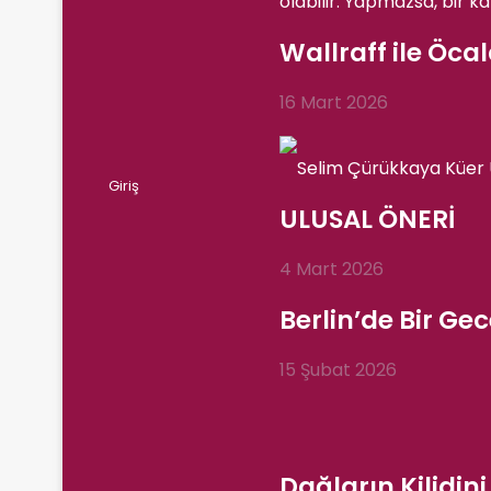
Wallraff ile Öca
16 Mart 2026
Rastgele Makale
Kenar Bölmesi
Dış görünümü değiştir
Arama yap ...
Giriş
ULUSAL ÖNERİ
4 Mart 2026
Berlin’de Bir Ge
15 Şubat 2026
Dağların Kilidin