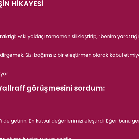
İN HİKAYESİ
allraff görüşmesini sordum: