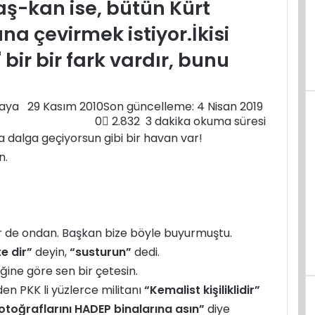
ş-kan ise, bütün Kürt
a çevirmek istiyor.İkisi
bir bir fark vardır, bunu
kaya
F
B
29 Kasım 2010
Son güncelleme: 4 Nisan 2019
o
i
0
2.832
3 dakika okuma süresi
l
r
 dalga geçiyorsun gibi bir havan var!
l
e
n.
o
-
w
p
o
o
n
s
X
t
ir de ondan. Başkan bize böyle buyurmuştu.
a
e dir”
deyin,
“susturun”
dedi.
g
ö
ne göre sen bir çetesin.
n
den PKK li yüzlerce militanı
“Kemalist kişiliklidir”
d
otoğraflarını HADEP binalarına asın”
diye
e