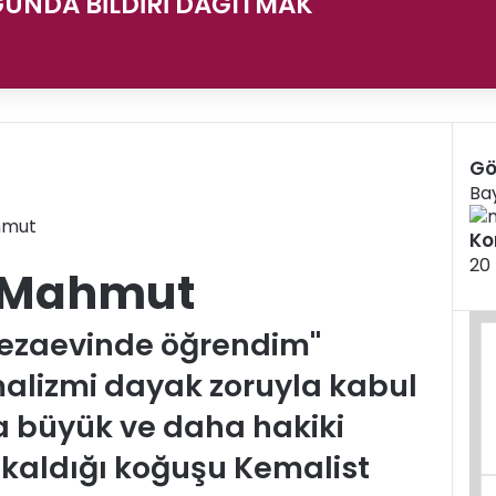
UNDA BİLDİRİ DAĞITMAK
Gö
K
Ba
a
ahmut
p
Ko
a
20
ı Mahmut
l
ı
cezaevinde öğrendim"
alizmi dayak zoruyla kabul
 büyük ve daha hakiki
 kaldığı koğuşu Kemalist