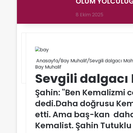
ÖLÜM YOLCULUĞ
8 Ekim 2025
Anasayfa
/
Bay Muhalif
/
Sevgili dalgacı M
Bay Muhalif
Sevgili dalgac
Şahin: "Ben Kemalizmi 
dedi.Daha doğrusu Kem
etti. Ama baş-kan daha
Kemalist. Şahin Tutuklu