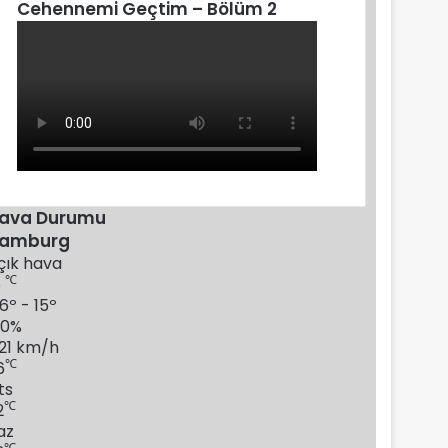
Cehennemi Geçtim – Bölüm 2
ava Durumu
amburg
çık hava
℃
5
6º - 15º
80%
.21 km/h
℃
6
ts
℃
2
az
℃