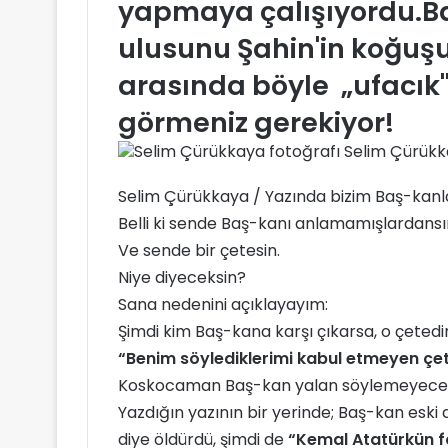
yapmaya çalışıyordu.Ba
ulusunu Şahin'in koğuşun
arasında böyle „ufacık" 
görmeniz gerekiyor!
Selim Çürük
Selim Çürükkaya / Yazında bizim Baş-kanla
Belli ki sende Baş-kanı anlamamışlardansı
Ve sende bir çetesin.
Niye diyeceksin?
Sana nedenini açıklayayım:
Şimdi kim Baş-kana karşı çıkarsa, o çeted
“Benim söylediklerimi kabul etmeyen çet
Koskocaman Baş-kan yalan söylemeyeceği
Yazdığın yazının bir yerinde; Baş-kan eski 
diye öldürdü, şimdi de
“Kemal Atatürkün f