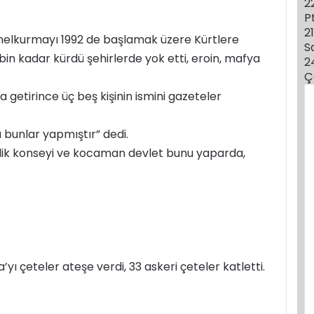
2
P
21
enelkurmayı 1992 de başlamak üzere Kürtlere
S
bin kadar kürdü şehirlerde yok etti, eroin, mafya
2
Ç
getirince üç beş kişinin ismini gazeteler
 bunlar yapmıştır” dedi.
nlik konseyi ve kocaman devlet bunu yaparda,
yı çeteler ateşe verdi, 33 askeri çeteler katletti.