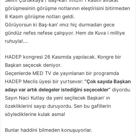
Selim Çürükkaya / Baş-kan’ ımızın 1 Kasım avukat
o
o
görüşmesinin görüşme notlarının eleştirisini bitirmeden
n
s
8 Kasım görüşme notları geldi.
X
t
Görüyorsun ki Baş-kan’ ımız hiç durmadan gece
a
gündüz nefes nefese çalışıyor. Hem de Kuva i milliye
g
ruhuyla!….
ö
n
HADEP kongresi 26 Kasımda yapılacak. Kongre bir
d
Başkan seçecek deniyor.
e
r
Geçenlerde MED TV de yayınlanan bir programda
m
HADEP Meclis üyesi bir yurtsever:
“Çok sayıda Başkan
e
adayı var artık delegeler istediğini seçecekler”
diyordu.
k
Sayın Naci Kutlay da yeni seçilecek Başkan’ ın
özekliklerini sayıp duruyordu. Sen bu gafillerin
söylediklerine kulak asma!
Bunlar haddini bilmeden konuşuyorlar.