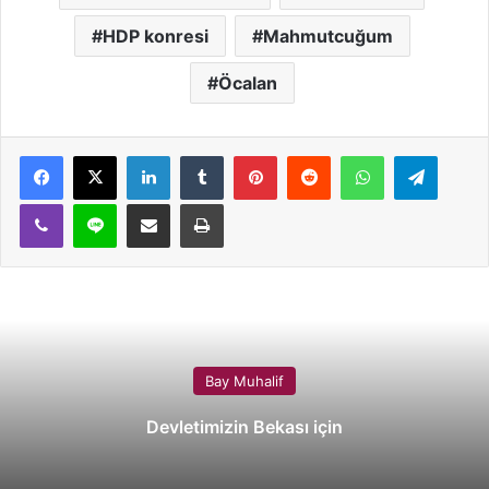
HDP konresi
Mahmutcuğum
Öcalan
LinkedIn
Tumblr
Pinterest
Reddit
WhatsApp
Telegram
Viber
Line
E-Posta ile paylaş
Yazdır
Bay Muhalif
Devletimizin Bekası için