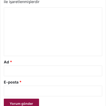
ile işaretlenmişlerdir
Y
o
r
u
m
*
Ad
*
E-posta
*