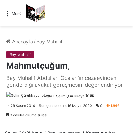
Menü
Anasayfa
/
Bay Muhalif
Bay Muhalif
Mahmutçuğum,
Bay Muhalif Abdullah Öcalan'ın cezaevinden
gönderdiği avukat görüşmesini değerlendiriyor
Selim Çürükkaya
F
B
o
i
29 Kasım 2010
Son güncelleme: 16 Mayıs 2020
0
1.646
l
r
3 dakika okuma süresi
l
e
o
-
w
p