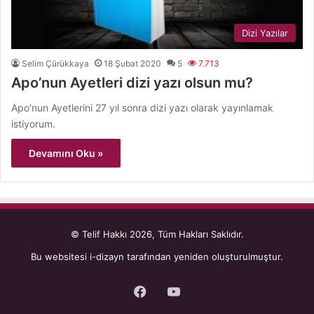
Dizi Yazılar
Selim Çürükkaya
18 Şubat 2020
5
7.713
Apo’nun Ayetleri dizi yazı olsun mu?
Apo'nun Ayetlerini 27 yıl sonra dizi yazı olarak yayınlamak
istiyorum.
Devamını Oku »
© Telif Hakkı 2026, Tüm Hakları Saklıdır.
Bu websitesi
i-dizayn
tarafından yeniden oluşturulmuştur.
Facebook
YouTube