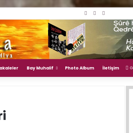
Giriş Yap
Rastgele Makal
Kenar Bölm
akaleler
Bay Muhalif
Photo Album
İletişim
Gi
i