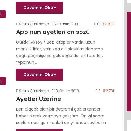
Devamını Oku »
rı
Selim Çürükkaya
23 Kasım 2010
0
2.977
Apo nun ayetleri ön sözü
Gürdal Aksoy / Bazı kitaplar vardır, uzun
menzillidirler; yalnızca ait oldukları döneme
değil, geçmişe ve geleceğe de ışık tutarlar.
“Apo’nun…
Devamını Oku »
aj
Selim Çürükkaya
18 Kasım 2010
0
2.731
Ayetler Üzerine
Ben olacak olan bir depremi çok erkenden
haber olarak vermeye çalıştım. On yıl sonra
söylenmesi gerekenleri on yıl önce söyledim.…