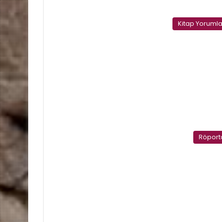
Kitap Yorumla
Röport