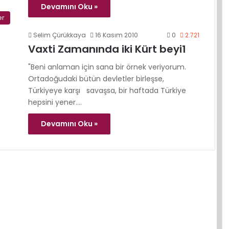
Devamını Oku »
er
Selim Çürükkaya
16 Kasım 2010
0
2.721
Vaxti Zamanında iki Kürt beyi1
"Beni anlaman için sana bir örnek veriyorum.
Ortadoğudaki bütün devletler birleşse,
Türkiyeye karşı savaşsa, bir haftada Türkiye
hepsini yener.…
Devamını Oku »