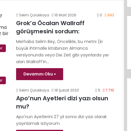
Selim Çürükkaya
16 Mart 2026
0
993
Grok’a Öcalan Wallraff
görüşmesini sordum:
Merhaba Selim Bey, Öncelikle, bu metni (ki
er
büyük ihtimalle kitabınızın Almanca
versiyonunda veya Die Zeit gibi yayınlarda yer
alan Wallraff’ın…
Devamını Oku »
ar
Selim Çürükkaya
18 Şubat 2020
5
7.710
Apo’nun Ayetleri dizi yazı olsun
mu?
Apo'nun Ayetlerini 27 yıl sonra dizi yazı olarak
yayınlamak istiyorum.