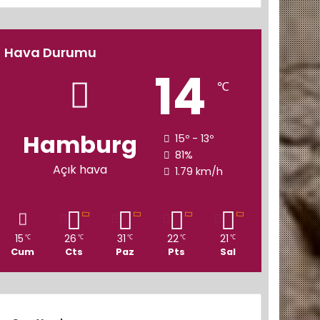
Hava Durumu
14
℃
Hamburg
15º - 13º
81%
Açık hava
1.79 km/h
15
26
31
22
21
℃
℃
℃
℃
℃
Cum
Cts
Paz
Pts
Sal