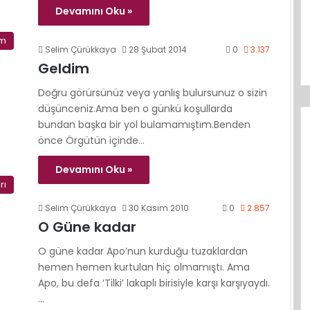
Devamını Oku »
im
Selim Çürükkaya
28 Şubat 2014
0
3.137
Geldim
Doğru görürsünüz veya yanlış bulursunuz o sizin
düşünceniz.Ama ben o günkü koşullarda
bundan başka bir yol bulamamıştım.Benden
önce Örgütün içinde…
Devamını Oku »
rı
Selim Çürükkaya
30 Kasım 2010
0
2.857
O Güne kadar
O güne kadar Apo’nun kurduğu tuzaklardan
hemen hemen kurtulan hiç olmamıştı. Ama
Apo, bu defa ‘Tilki’ lakaplı birisiyle karşı karşıyaydı.
…