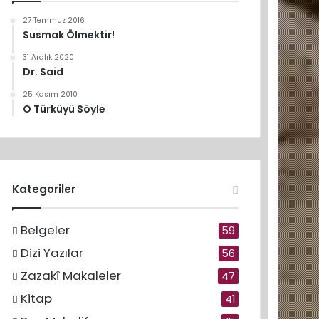
27 Temmuz 2016
Susmak Ölmektir!
31 Aralık 2020
Dr. Said
25 Kasım 2010
O Türküyü Söyle
Kategoriler
Belgeler
59
Dizi Yazılar
56
Zazakî Makaleler
47
Kitap
41