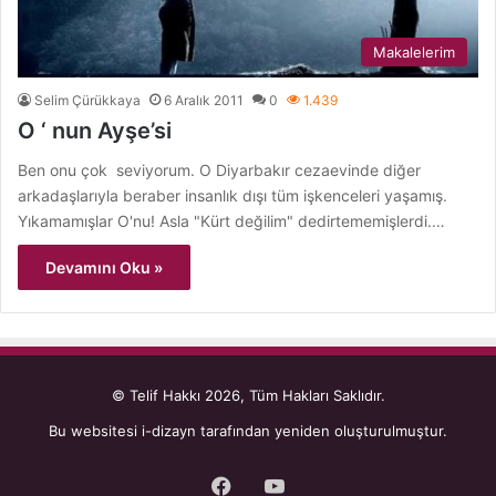
Makalelerim
Selim Çürükkaya
6 Aralık 2011
0
1.439
O ‘ nun Ayşe’si
Ben onu çok seviyorum. O Diyarbakır cezaevinde diğer
arkadaşlarıyla beraber insanlık dışı tüm işkenceleri yaşamış.
Yıkamamışlar O'nu! Asla "Kürt değilim" dedirtememişlerdi.…
Devamını Oku »
© Telif Hakkı 2026, Tüm Hakları Saklıdır.
Bu websitesi
i-dizayn
tarafından yeniden oluşturulmuştur.
Facebook
YouTube