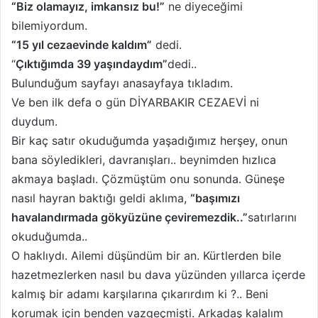
“Biz olamayız, imkansız bu!”
ne diyeceğimi
bilemiyordum.
“15 yıl cezaevinde kaldım”
dedi.
“
Çıktığımda 39 yaşındaydım”
dedi..
Bulunduğum sayfayı anasayfaya tıkladım.
Ve ben ilk defa o gün DİYARBAKIR CEZAEVİ ni
duydum.
Bir kaç satır okuduğumda yaşadığımız herşey, onun
bana söyledikleri, davranışları.. beynimden hızlıca
akmaya başladı. Çözmüştüm onu sonunda. Güneşe
nasıl hayran baktığı geldi aklıma,
“başımızı
havalandırmada gökyüzüne çeviremezdik..”
satırlarını
okuduğumda..
O haklıydı. Ailemi düşündüm bir an. Kürtlerden bile
hazetmezlerken nasıl bu dava yüzünden yıllarca içerde
kalmış bir adamı karşılarına çıkarırdım ki ?.. Beni
korumak için benden vazgeçmişti. Arkadaş kalalım