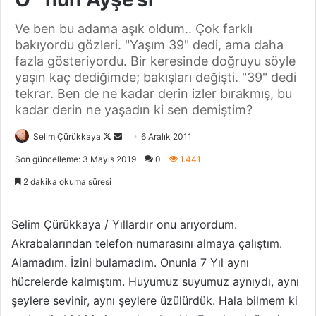
Ve ben bu adama aşık oldum.. Çok farklı
bakıyordu gözleri. "Yaşım 39" dedi, ama daha
fazla gösteriyordu. Bir keresinde doğruyu söyle
yaşın kaç dediğimde; bakışları değişti. "39" dedi
tekrar. Ben de ne kadar derin izler bırakmış, bu
kadar derin ne yaşadın ki sen demiştim?
Selim Çürükkaya
F
B
6 Aralık 2011
o
i
Son güncelleme: 3 Mayıs 2019
0
1.441
l
r
2 dakika okuma süresi
l
e
o
-
w
p
Selim Çürükkaya / Yıllardır onu arıyordum.
o
o
Akrabalarından telefon numarasını almaya çalıştım.
n
s
Alamadım. İzini bulamadım. Onunla 7 Yıl aynı
X
t
hücrelerde kalmıştım. Huyumuz suyumuz aynıydı, aynı
a
şeylere sevinir, aynı şeylere üzülürdük. Hala bilmem ki
g