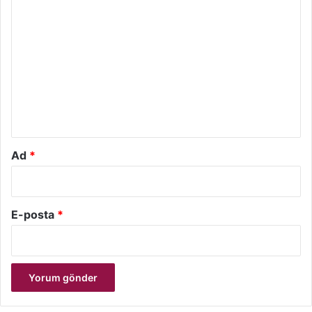
Y
o
r
u
m
*
Ad
*
E-posta
*