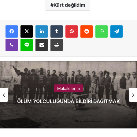
Kürt değildim
LinkedIn
Tumblr
Pinterest
Reddit
WhatsApp
Telegram
Viber
Line
E-Posta ile paylaş
Yazdır
Makalelerim
ÖLÜM YOLCULUĞUNDA BİLDİRİ DAĞITMAK