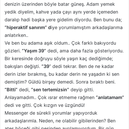
denizin üzerinden böyle batar güneş. Adam yemek
yedik diyelim, kahve yada çayı aynı yerde içemeden
daralıp hadi başka yere gidelim diyordu. Ben bunu da;
“hiperaktif sanırım” d
iye yorumlamıştım arkadaşlarıma
anlatırken..
Ve ben bu adama aşık oldum.. Çok farklı bakıyordu
gözleri.
“Yaşım 39”
dedi, ama daha fazla gösteriyordu.
Bir keresinde doğruyu söyle yaşın kaç dediğimde;
bakışları değişti.
“39
” dedi tekrar. Ben de ne kadar
derin izler bırakmış, bu kadar derin ne yaşadın ki sen
demiştim? Güldü birşey demedi. Sonra bıraktı beni.
“Bitti”
dedi,
“sen tertemizsin”
deyip gitti.
Anlayamadım.. Çok ısrar etmeme rağmen
“anlatamam”
dedi ve gitti. Çok kızgın ve üzgündü!
Messenger de sürekli yorumlar yapıyorduk
arkadaşlarımla. Neden, ne olabilir gibilerinden? Ben
ateş böceği gibi peşinden ayrılamıyordum. Bir gün