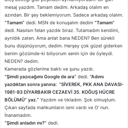
mesaj yazdım. Tamam dedim. Arkadaş olalım en
azından. Bir şey beklemiyorum. Sadece arkadaş olalım.
“Tamam”
dedi. MSN de konuşalım dedim
“Tamam”
dedi. Nasılsın felan yazdık biraz. Tutamadım kendimi,
ayrıldık zaten. Ama anlat bana NEDEN? Ben sürekli
bunu düşünüyorum, dedim. Herşey çok güzel giderken
benim gözümde-ki biliyorum senin için de öyleydi.
NEDEN? dedim.
Kamerada gözlerime baktı ve şunu yazdı.
“Şimdi yazıcağımı Google de ara”
dedi.
“Adımı
yazdıktan sonra yanına: “SİVEREK, PKK ANA DAVASI-
1981-83 DİYARBAKIR CEZAEVİ 35. KOĞUŞ HÜCRE
BÖLÜMÜ” yaz.”
Yazdım ve tıkladım. Şok olmuştum.
Çıkan sayfada mahkumların ismi vardı ve O’ nun.
İnanamadım.
“Şimdi anladın mı?”
dedi.