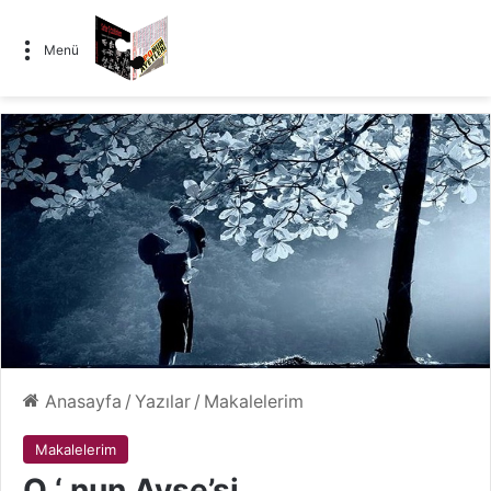
Menü
Anasayfa
/
Yazılar
/
Makalelerim
Makalelerim
O ‘ nun Ayşe’si