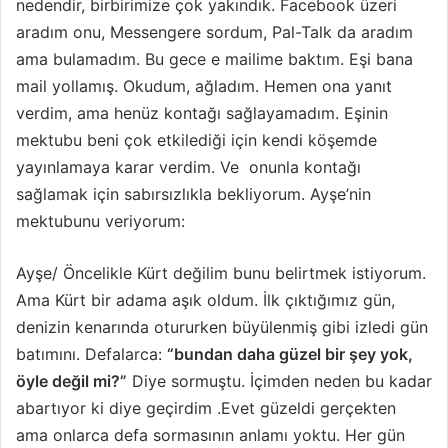
nedendir, birbirimize çok yakındık. Facebook üzeri
ö
aradım onu, Messengere sordum, Pal-Talk da aradım
n
ama bulamadım. Bu gece e mailime baktım. Eşi bana
d
e
mail yollamış. Okudum, ağladım. Hemen ona yanıt
r
verdim, ama henüz kontağı sağlayamadım. Eşinin
m
mektubu beni çok etkilediği için kendi köşemde
e
yayınlamaya karar verdim. Ve onunla kontağı
k
sağlamak için sabırsızlıkla bekliyorum. Ayşe’nin
mektubunu veriyorum:
Ayşe/ Öncelikle Kürt değilim bunu belirtmek istiyorum.
Ama Kürt bir adama aşık oldum. İlk çıktığımız gün,
denizin kenarında otururken büyülenmiş gibi izledi gün
batımını. Defalarca:
“bundan daha güzel bir şey yok,
öyle değil mi?”
Diye sormuştu. İçimden neden bu kadar
abartıyor ki diye geçirdim .Evet güzeldi gerçekten
ama onlarca defa sormasının anlamı yoktu. Her gün