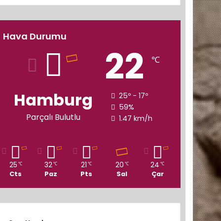
Hava Durumu
22
℃
Hamburg
25º - 17º
59%
Parçalı Bulutlu
1.47 km/h
25
32
21
20
24
℃
℃
℃
℃
℃
Cts
Paz
Pts
Sal
Çar