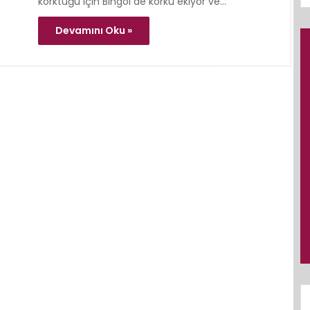
korktuğu için Bin­göl de korku ekiyor ve…
Devamını Oku »