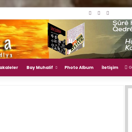
Giriş Yap
Rastgele Mak
Kenar Bö
akaleler
Bay Muhalif
Photo Album
İletişim
Gi