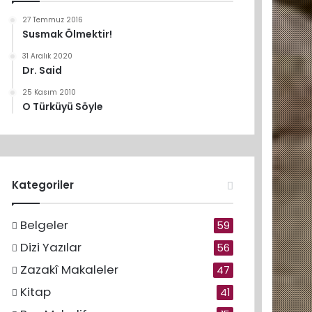
27 Temmuz 2016
Susmak Ölmektir!
31 Aralık 2020
Dr. Said
25 Kasım 2010
O Türküyü Söyle
Kategoriler
Belgeler
59
Dizi Yazılar
56
Zazakî Makaleler
47
Kitap
41