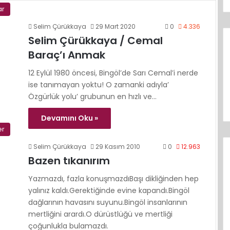
ar
Selim Çürükkaya
29 Mart 2020
0
4.336
Selim Çürükkaya / Cemal
Baraç’ı Anmak
12 Eylül 1980 öncesi, Bingöl’de Sarı Cemal’i nerde
ise tanımayan yoktu! O zamanki adıyla’
Özgürlük yolu’ grubunun en hızlı ve…
Devamını Oku »
er
Selim Çürükkaya
29 Kasım 2010
0
12.963
Bazen tıkanırım
Yazmazdı, fazla konuşmazdıBaşı dikliğinden hep
yalınız kaldı.Gerektiğinde evine kapandı.Bingöl
dağlarının havasını suyunu.Bingöl insanlarının
mertliğini arardı.O dürüstlüğü ve mertliği
çoğunlukla bulamazdı.