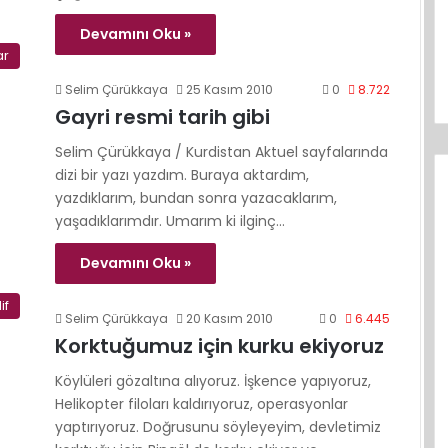
Devamını Oku »
ar
Selim Çürükkaya
25 Kasım 2010
0
8.722
Gayri resmi tarih gibi
Selim Çürükkaya / Kurdistan Aktuel sayfalarında
dizi bir yazı yazdım. Buraya aktardım,
yazdıklarım, bundan sonra yazacaklarım,
yaşadıklarımdır. Umarım ki ilginç…
Devamını Oku »
if
Selim Çürükkaya
20 Kasım 2010
0
6.445
Korktuğumuz için kurku ekiyoruz
Köylüleri gözaltına alıyoruz. İşkence yapıyoruz,
Heli­kopter filoları kaldırıyoruz, operasyonlar
yaptırıyoruz. Doğrusunu söyleyeyim, devletimiz