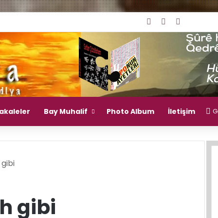
Giriş Yap
Rastgele Mak
Kenar Bö
akaleler
Bay Muhalif
Photo Album
İletişim
Gi
 gibi
h gibi