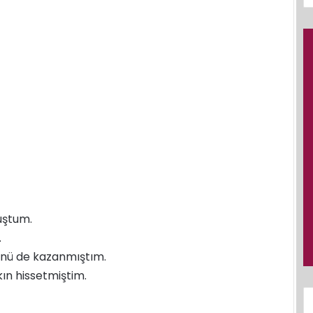
muştum.
.
ünü de kazanmıştım.
kın hissetmiştim.