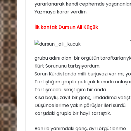
r
yararlanarak kendi cephemde yaşananlar
m
Yazmaya karar verdim.
e
k
İlk kontak Dursun Ali Küçük
grubu adını alan bir örgütün taraftarlarıyl
Kürt Sorununu tartışıyordum.
Sorun Kürdistanda milli burjuvazi var mı, yo
Tartıştığım grupla pek çok konuda anlaş
Tartışmada sıkıştığım bir anda
Kısa boylu, zayıf bir genç, imdadıma yetişti
Düşüncelerime yakın görüşler ileri sürdü.
Karşıdaki grupla bir hayli tartıştık.
Ben ile yanımdaki genç, ayrı örgütlenme