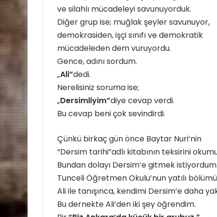
ve silahlı mücadeleyi savunuyorduk.
Diğer grup ise; muğlak şeyler savunuyor,
demokrasiden, işçi sınıfı ve demokratik
mücadeleden dem vuruyordu.
Gence, adını sordum.
„
Ali”
dedi.
Nerelisiniz soruma ise;
„
Dersimliyim”
diye cevap verdi.
Bu cevap beni çok sevindirdi.
Çünkü birkaç gün önce Baytar Nuri‘nin
“Dersim tarihi”adlı kitabının teksirini oku
Bundan dolayı Dersim’e gitmek istiyordum
Tunceli Öğretmen Okulu’nun yatılı bölüm
Ali ile tanışınca, kendimi Dersim’e daha ya
Bu dernekte Ali‘den iki şey öğrendim.