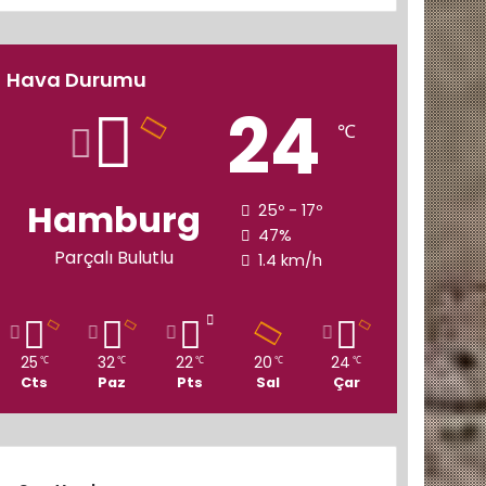
Hava Durumu
24
℃
Hamburg
25º - 17º
47%
Parçalı Bulutlu
1.4 km/h
25
32
22
20
24
℃
℃
℃
℃
℃
Cts
Paz
Pts
Sal
Çar