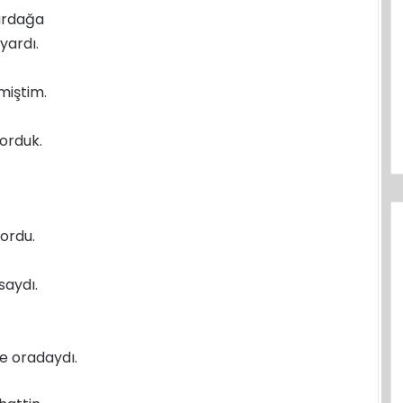
bardağa
yardı.
miştim.
orduk.
ordu.
saydı.
e oradaydı.