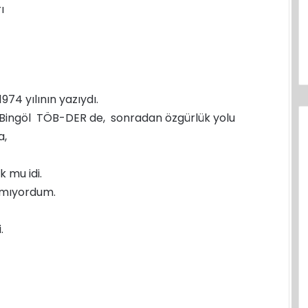
ı
1974 yılının yazıydı.
Bingöl TÖB-DER de, sonradan özgürlük yolu
a,
k mu idi.
amıyordum.
.