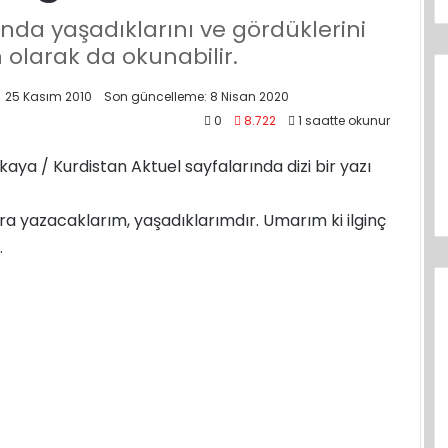
nda yaşadıklarını ve gördüklerini
h olarak da okunabilir.
25 Kasım 2010
Son güncelleme: 8 Nisan 2020
0
8.722
1 saatte okunur
aya / Kurdistan Aktuel sayfalarında dizi bir yazı
a yazacaklarım, yaşadıklarımdır. Umarım ki ilginç
.