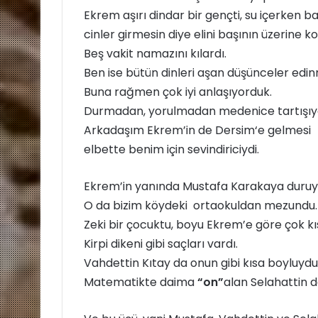
Ekrem aşırı dindar bir gençti, su içerken 
cinler girmesin diye elini başının üzerine ko
Beş vakit namazını kılardı.
Ben ise bütün dinleri aşan düşünceler edin
Buna rağmen çok iyi anlaşıyorduk.
Durmadan, yorulmadan medenice tartışıy
Arkadaşım Ekrem’in de Dersim‘e gelmesi
elbette benim için sevindiriciydi.
Ekrem’in yanında Mustafa Karakaya duruy
O da bizim köydeki ortaokuldan mezundu.
Zeki bir çocuktu, boyu Ekrem’e göre çok kı
Kirpi dikeni gibi saçları vardı.
Vahdettin Kıtay da onun gibi kısa boyluydu
Matematikte daima
“on”
alan Selahattin d