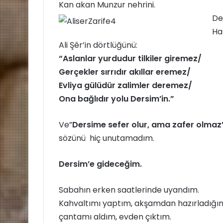
Kan akan Munzur nehrini.
De
Ha
Ali Şêr’in dörtlüğünü:
“Aslanlar yurdudur tilkiler giremez/
Gerçekler sırrıdır akıllar eremez/
Evliya gülüdür zalimler deremez/
Ona bağlıdır yolu Dersim’in.”
Ve”
Dersime sefer olur, ama zafer olmaz
sözünü hiç unutamadım.
Dersim’e gideceğim.
Sabahın erken saatlerinde uyandım.
Kahvaltımı yaptım, akşamdan hazırladığı
çantamı aldım, evden çıktım.