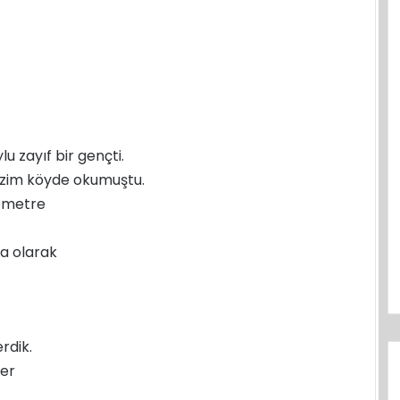
lu zayıf bir gençti.
izim köyde okumuştu.
lometre
a olarak
rdik.
ler