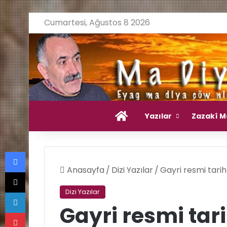
Cumartesi, Ağustos 8 2026
Ana Sayfa
Yazılar
Zazakî M
Facebook
Anasayfa
/
Dizi Yazılar
/
Gayri resmi tarih
X
LinkedIn
Dizi Yazılar
Gayri resmi tari
Pinterest