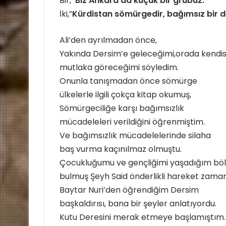
Bir,
“Biz Ankara‘da küçük bir grubuz.”
İki,”
Kürdistan sömürgedir, bağımsız bir d
Ali’den ayrılmadan önce,
Yakında Dersim’e geleceğimi,orada kendis
mutlaka göreceğimi söyledim.
Onunla tanışmadan önce sömürge
ülkelerle ilgili çokça kitap okumuş,
Sömürgeciliğe karşı bağımsızlık
mücadeleleri verildiğini öğrenmiştim.
Ve bağımsızlık mücadelelerinde silaha
baş vurma kaçınılmaz olmuştu.
Çocukluğumu ve gençliğimi yaşadığım bölge
bulmuş Şeyh Said önderlikli hareket zama
Baytar Nuri’den öğrendiğim Dersim
başkaldırısı, bana bir şeyler anlatıyordu.
Kutu Deresini merak etmeye başlamıştım.