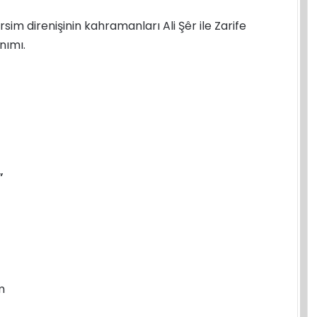
rsim direnişinin kahramanları Ali Şêr ile Zarife
nımı.
”
m