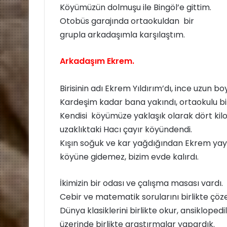
Köyümüzün dolmuşu ile Bingöl’e gittim.
Otobüs garajında ortaokuldan bir
grupla arkadaşımla karşılaştım.
Arkadaşım Ekrem.
Birisinin adı Ekrem Yıldırım’dı, ince uzun boy
Kardeşim kadar bana yakındı, ortaokulu b
Kendisi köyümüze yaklaşık olarak dört ki
uzaklıktaki Hacı çayır köyündendi.
Kışın soğuk ve kar yağdığından Ekrem yay
köyüne gidemez, bizim evde kalırdı.
İkimizin bir odası ve çalışma masası vardı.
Cebir ve matematik sorularını birlikte çöze
Dünya klasiklerini birlikte okur, ansiklopedi
üzerinde birlikte araştırmalar yapardık.