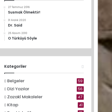
27 Temmuz 2016
Susmak Ölmektir!
31 Aralık 2020
Dr. Said
25 Kasım 2010
O Türküyü Söyle
Kategoriler
Belgeler
59
Dizi Yazılar
56
Zazakî Makaleler
47
Kitap
41