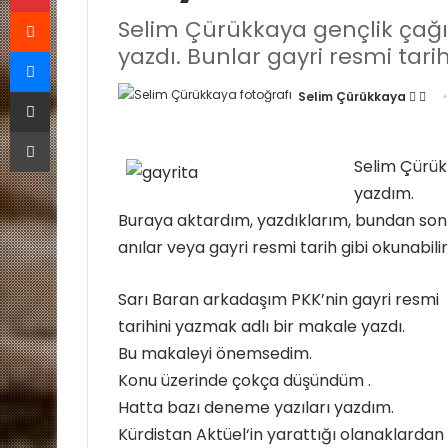
Reddit
Selim Çürükkaya gençlik çağı
Messenger
yazdı. Bunlar gayri resmi tari
E-Posta ile paylaş
Selim Çürükkaya
F
B
o
i
Yazdır
l
r
Selim Çürükk
l
e
yazdım.
o
-
w
p
Buraya aktardım, yazdıklarım, bundan sonr
o
o
anılar veya gayri resmi tarih gibi okunabilir
n
s
X
t
Sarı Baran arkadaşım PKK’nin gayri resmi
a
tarihini yazmak adlı bir makale yazdı.
g
Bu makaleyi önemsedim.
ö
Konu üzerinde çokça düşündüm .
n
Hatta bazı deneme yazıları yazdım.
d
Kürdistan Aktüel‘in yarattığı olanaklardan
e