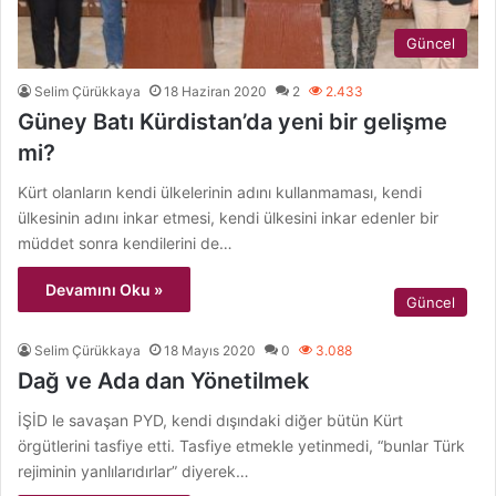
Güncel
Selim Çürükkaya
18 Haziran 2020
2
2.433
Güney Batı Kürdistan’da yeni bir gelişme
mi?
Kürt olanların kendi ülkelerinin adını kullanmaması, kendi
ülkesinin adını inkar etmesi, kendi ülkesini inkar edenler bir
müddet sonra kendilerini de…
Devamını Oku »
Güncel
Selim Çürükkaya
18 Mayıs 2020
0
3.088
Dağ ve Ada dan Yönetilmek
İŞİD le savaşan PYD, kendi dışındaki diğer bütün Kürt
örgütlerini tasfiye etti. Tasfiye etmekle yetinmedi, “bunlar Türk
rejiminin yanlılarıdırlar” diyerek…