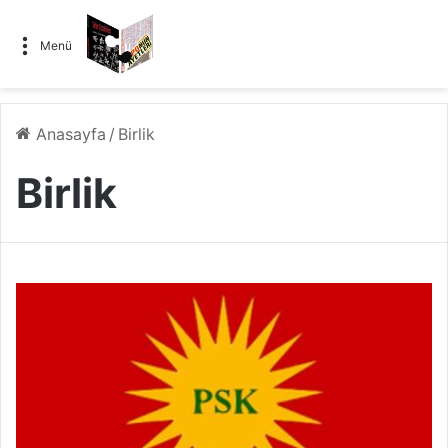
Menü
Anasayfa
/
Birlik
Birlik