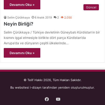
Devamını Oku »
Güncel
Selim Çürükkaya
6 Aralık 2019
2
2.050
Neyin Birliği?
Selim Çürükkaya / Türkiye devletinin Güneybatı Kürdistan’ın bir
kısmını işgal etmesiyle birlikte dört parça Kürdistan’da
Avrupa’da ve dünyanın çeşitli ülkelerinde…
Devamını Oku »
© Telif Hakkı 2026, Tüm Hakları Saklıdır.
Bu websitesi
i-dizayn
tarafından yeniden oluşturulmuştur.
Facebook
YouTube