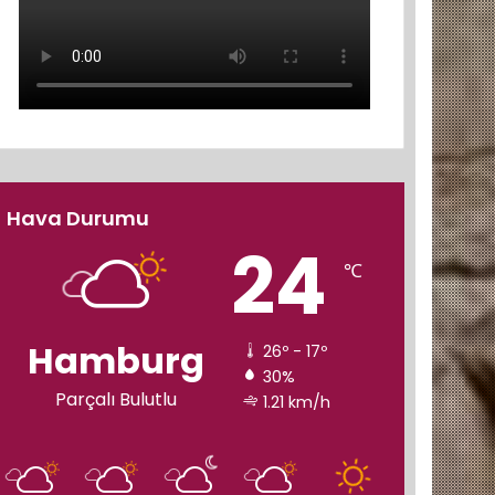
Hava Durumu
24
℃
Hamburg
26º - 17º
30%
Parçalı Bulutlu
1.21 km/h