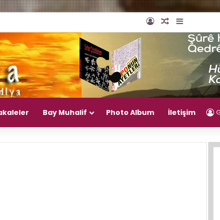
Giriş Yap
Rastgele Mak
Kenar Bö
akaleler
Bay Muhalif
Photo Album
İletişim
G