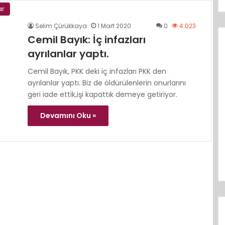
ar
Selim Çürükkaya
1 Mart 2020
0
4.023
Cemil Bayık: İç infazları
ayrılanlar yaptı.
Cemil Bayık, PKK deki iç infazları PKK den
ayrılanlar yaptı. Biz de öldürülenlerin onurlarını
geri iade ettik,işi kapattık demeye getiriyor.
Devamını Oku »