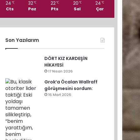
24
32
22
20
24
℃
℃
℃
℃
℃
Cts
Paz
Pts
Sal
Çar
Son Yazılarım
DÖRT KIZ KARDEŞİN
HİKAYESİ
17 Nisan 2026
Grok’a Öcalan Wallraff
görüşmesini sordum:
16 Mart 2026