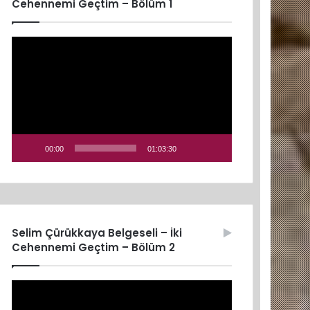
Cehennemi Geçtim – Bölüm 1
Video
oynatıcı
00:00
01:03:30
Selim Çürükkaya Belgeseli – İki
Cehennemi Geçtim – Bölüm 2
Video
oynatıcı