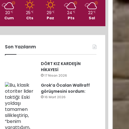
20
25
29
24
22
℃
℃
℃
℃
℃
Cum
Cts
Paz
Pts
Sal
Son Yazılarım
DÖRT KIZ KARDEŞİN
HİKAYESİ
17 Nisan 2026
Grok’a Öcalan Wallraff
görüşmesini sordum:
16 Mart 2026