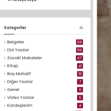
Kategoriler
Belgeler
59
Dizi Yazılar
56
Zazakî Makaleler
47
Kitap
41
Bay Muhalif
15
Diğer Yazılar
7
Genel
6
Video Yazılar
5
Kardeşlerim
4