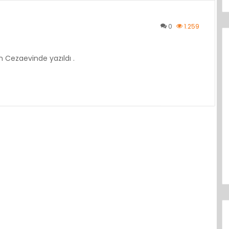
0
1.259
 Cezaevinde yazıldı .