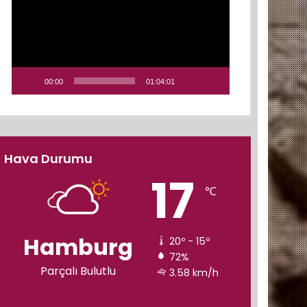
00:00
01:04:01
Hava Durumu
17
℃
Hamburg
20º - 15º
72%
Parçalı Bulutlu
3.58 km/h