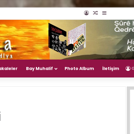
Giriş Yap
Rastgele Makal
Kenar Bölm
akaleler
Bay Muhalif
Photo Album
İletişim
G
i