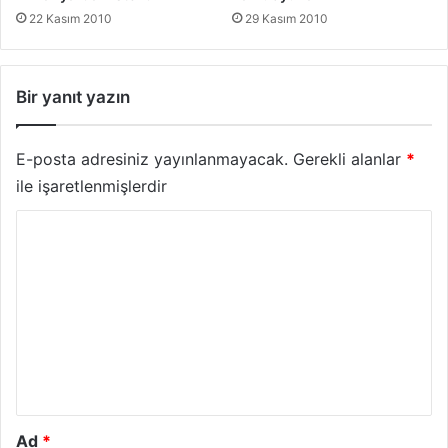
22 Kasım 2010
29 Kasım 2010
Bir yanıt yazın
E-posta adresiniz yayınlanmayacak.
Gerekli alanlar
*
ile işaretlenmişlerdir
Y
o
r
u
m
*
Ad
*