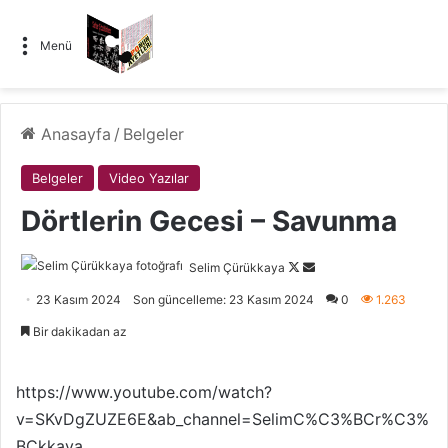
Menü
Anasayfa
/
Belgeler
Belgeler
Video Yazılar
Dörtlerin Gecesi – Savunma
Follow
Bir
Selim Çürükkaya
on
e-
23 Kasım 2024
Son güncelleme: 23 Kasım 2024
0
1.263
X
posta
Bir dakikadan az
göndermek
https://www.youtube.com/watch?
v=SKvDgZUZE6E&ab_channel=SelimC%C3%BCr%C3%
BCkkaya