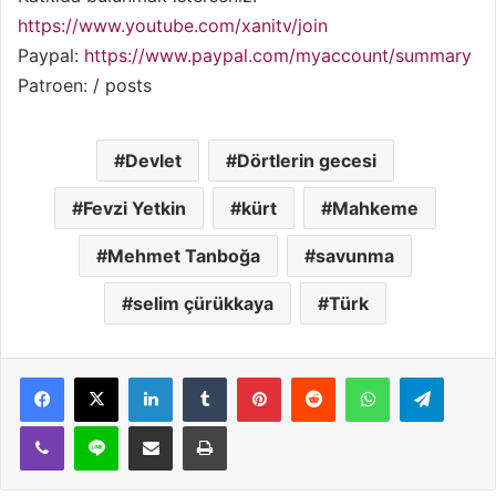
https://www.youtube.com/xanitv/join
Paypal:
https://www.paypal.com/myaccount/summary
Patroen: / posts
Devlet
Dörtlerin gecesi
Fevzi Yetkin
kürt
Mahkeme
Mehmet Tanboğa
savunma
selim çürükkaya
Türk
LinkedIn
Tumblr
Pinterest
Reddit
WhatsApp
Teleg
Viber
Line
E-Posta ile paylaş
Yazdır