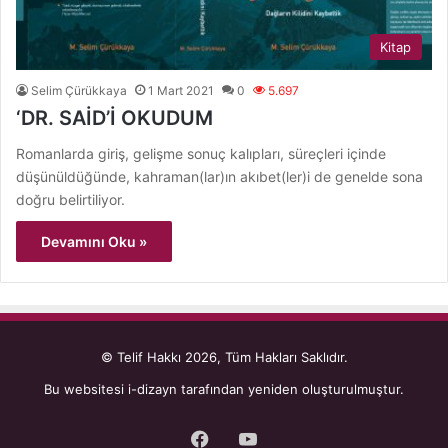
Kitap
Selim Çürükkaya
1 Mart 2021
0
5.697
‘DR. SAİD’İ OKUDUM
Romanlarda giriş, gelişme sonuç kalıpları, süreçleri içinde
düşünüldüğünde, kahraman(lar)ın akıbet(ler)i de genelde sona
doğru belirtiliyor.
Devamını Oku »
© Telif Hakkı 2026, Tüm Hakları Saklıdır.
Bu websitesi
i-dizayn
tarafından yeniden oluşturulmuştur.
Facebook
YouTube