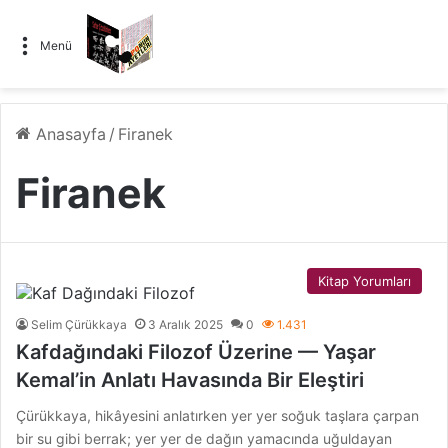
Menü
Anasayfa
/
Firanek
Firanek
Kitap Yorumları
Selim Çürükkaya
3 Aralık 2025
0
1.431
Kafdağındaki Filozof Üzerine — Yaşar
Kemal’in Anlatı Havasında Bir Eleştiri
Çürükkaya, hikâyesini anlatırken yer yer soğuk taşlara çarpan
bir su gibi berrak; yer yer de dağın yamacında uğuldayan