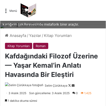
Kürt halkının tarihsel serüveni, Firdevsî’nin Şehname
Menü
destanından ve Zerdüşt’ün kadim bilgeliğinden ilhamla anlatılır.
Sasani İmparatorluğu’nun çöküşü gibi tarihsel olaylar, Kürt
kimliğinin şekillenmesinde metaforik birer araçtır.
Anasayfa
/
Yazılar
/
Kitap Yorumları
Kitap Yorumları
Roman
Kafdağındaki Filozof Üzerine
— Yaşar Kemal’in Anlatı
Havasında Bir Eleştiri
Follow
Bir
Selim Çürükkaya
on
e-
3 Aralık 2025
Son güncelleme: 3 Aralık 2025
0
1.425
X
posta
1 dakika okuma süresi
göndermek