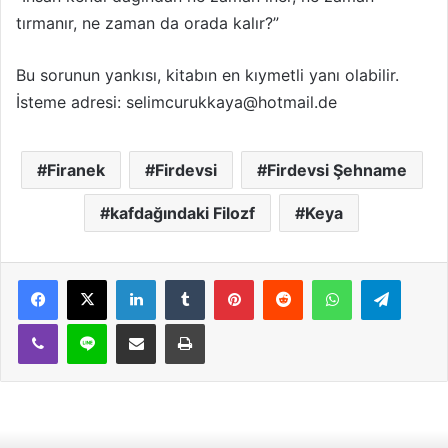
tırmanır, ne zaman da orada kalır?”
Bu sorunun yankısı, kitabın en kıymetli yanı olabilir.
İsteme adresi: selimcurukkaya@hotmail.de
Firanek
Firdevsi
Firdevsi Şehname
kafdağındaki Filozf
Keya
LinkedIn
Tumblr
Pinterest
Reddit
WhatsApp
Teleg
Viber
Line
E-Posta ile paylaş
Yazdır