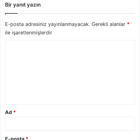
Bir yanıt yazın
E-posta adresiniz yayınlanmayacak.
Gerekli alanlar
*
ile işaretlenmişlerdir
Y
o
r
u
m
*
Ad
*
E-posta
*