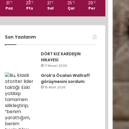
31
23
21
25
29
℃
℃
℃
℃
℃
Paz
Pts
Sal
Çar
Per
Son Yazılarım
DÖRT KIZ KARDEŞİN
HİKAYESİ
17 Nisan 2026
Grok’a Öcalan Wallraff
görüşmesini sordum:
16 Mart 2026