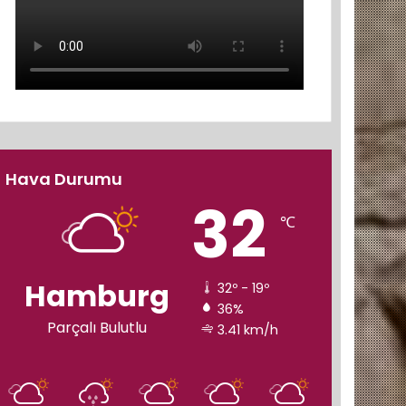
Hava Durumu
32
℃
Hamburg
32º - 19º
36%
Parçalı Bulutlu
3.41 km/h