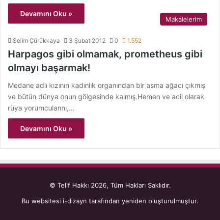
Devamını Oku »
Makalelerim
Selim Çürükkaya
3 Şubat 2012
0
1.552
Harpagos gibi olmamak, prometheus gibi
olmayı başarmak!
Medane adlı kızının kadınlık organından bir asma ağacı çıkmış
ve bütün dünya onun gölgesinde kalmış.Hemen ve acil olarak
rüya yorumcularını,…
Devamını Oku »
© Telif Hakkı 2026, Tüm Hakları Saklıdır.
Bu websitesi
i-dizayn
tarafından yeniden oluşturulmuştur.