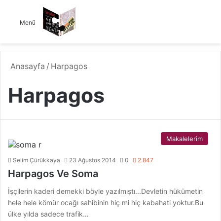
Menü
Anasayfa
/
Harpagos
Harpagos
Makalelerim
Selim Çürükkaya
23 Ağustos 2014
0
2.847
Harpagos Ve Soma
İşçilerin kaderi demekki böyle yazılmıştı...Devletin hükümetin
hele hele kömür ocağı sahibinin hiç mi hiç kabahati yoktur.Bu
ülke yılda sadece trafik…