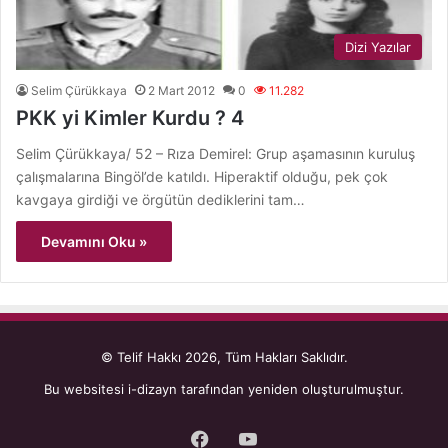
Dizi Yazılar
Selim Çürükkaya
2 Mart 2012
0
11.282
PKK yi Kimler Kurdu ? 4
Selim Çürükkaya/ 52 – Rıza Demirel: Grup aşamasının kuruluş
çalışmalarına Bingöl’de katıldı. Hiperaktif olduğu, pek çok
kavgaya girdiği ve örgütün dediklerini tam…
Devamını Oku »
© Telif Hakkı 2026, Tüm Hakları Saklıdır.
Bu websitesi
i-dizayn
tarafından yeniden oluşturulmuştur.
Facebook
YouTube