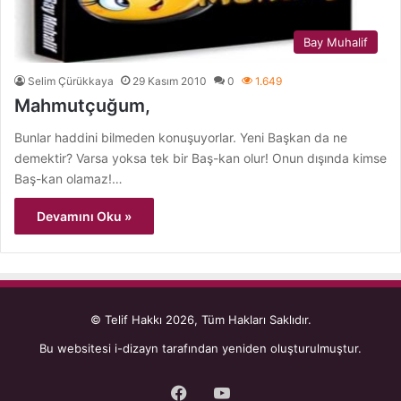
Bay Muhalif
Selim Çürükkaya
29 Kasım 2010
0
1.649
Mahmutçuğum,
Bunlar haddini bilmeden konuşuyorlar. Yeni Başkan da ne
demektir? Varsa yoksa tek bir Baş-kan olur! Onun dışında kimse
Baş-kan olamaz!…
Devamını Oku »
© Telif Hakkı 2026, Tüm Hakları Saklıdır.
Bu websitesi
i-dizayn
tarafından yeniden oluşturulmuştur.
Facebook
YouTube